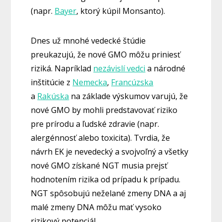
(napr.
Bayer
, ktorý kúpil Monsanto).
Dnes už mnohé vedecké štúdie
preukazujú, že nové GMO môžu priniesť
riziká. Napríklad
nezávislí vedci
a národné
inštitúcie z
Nemecka
,
Francúzska
a
Rakúska
na základe výskumov varujú, že
nové GMO by mohli predstavovať riziko
pre prírodu a ľudské zdravie (napr.
alergénnosť alebo toxicita). Tvrdia, že
návrh EK je nevedecký a svojvoľný a všetky
nové GMO získané NGT musia prejsť
hodnotením rizika od prípadu k prípadu.
NGT spôsobujú neželané zmeny DNA a aj
malé zmeny DNA môžu mať vysoko
rizikový potenciál.