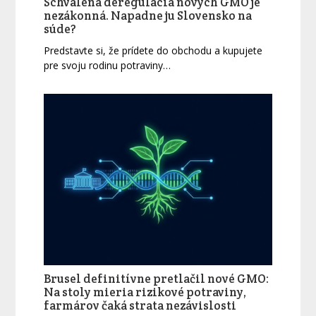
Schválená deregulácia nových GMO je
nezákonná. Napadne ju Slovensko na
súde?
Predstavte si, že prídete do obchodu a kupujete
pre svoju rodinu potraviny…
Brusel definitívne pretlačil nové GMO:
Na stoly mieria rizikové potraviny,
farmárov čaká strata nezávislosti