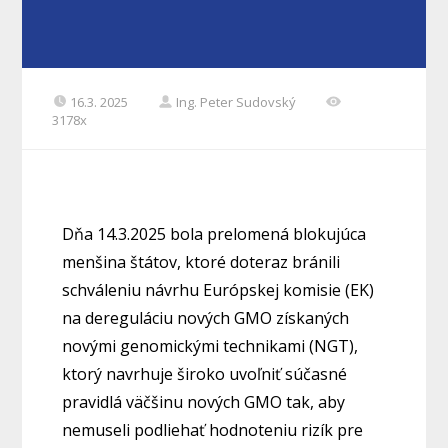
16.3. 2025
Ing. Peter Sudovský
3178x
Dňa 14.3.2025 bola prelomená blokujúca
menšina štátov, ktoré doteraz bránili
schváleniu návrhu Európskej komisie (EK)
na dereguláciu nových GMO získaných
novými genomickými technikami (NGT),
ktorý navrhuje široko uvoľniť súčasné
pravidlá väčšinu nových GMO tak, aby
nemuseli podliehať hodnoteniu rizík pre