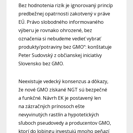
Bez hodnotenia rizík je ignorovaný princíp
predbežnej opatrnosti zakotvený v práve
EÚ. Právo slobodného informovaného
výberu je rovnako ohrozené, bez
označenia si nebudeme vedieť vybrať
produkty/potraviny bez GMO“: konštatuje
Peter Sudovský z občianskej iniciatívy
Slovensko bez GMO.
Neexistuje vedecký konsenzus a dôkazy,
že nové GMO získané NGT sú bezpečné
a funkčné. Návrh EK je postavený len
na zázračných prínosoch ešte
nevyvinutých rastlín a hypotetických
sľuboch pseudovedy a producentov GMO,
ktorí do lobingu investujú mnoho peňazí