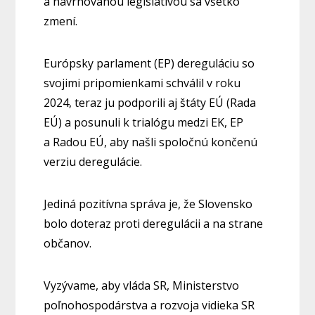
a navrhovanou legislatívou sa všetko
zmení.
Európsky parlament (EP) dereguláciu so
svojimi pripomienkami schválil v roku
2024, teraz ju podporili aj štáty EÚ (Rada
EÚ) a posunuli k trialógu medzi EK, EP
a Radou EÚ, aby našli spoločnú končenú
verziu deregulácie.
Jediná pozitívna správa je, že Slovensko
bolo doteraz proti deregulácii a na strane
občanov.
Vyzývame, aby vláda SR, Ministerstvo
poľnohospodárstva a rozvoja vidieka SR