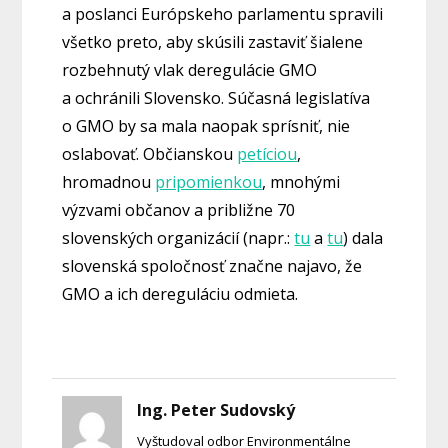
a poslanci Európskeho parlamentu spravili
všetko preto, aby skúsili zastaviť šialene
rozbehnutý vlak deregulácie GMO
a ochránili Slovensko. Súčasná legislatíva
o GMO by sa mala naopak sprísniť, nie
oslabovať. Občianskou
petíciou
,
hromadnou
pripomienkou
, mnohými
výzvami občanov a približne 70
slovenských organizácií (napr.:
tu
a
tu
) dala
slovenská spoločnosť značne najavo, že
GMO a ich dereguláciu odmieta.
Ing. Peter Sudovský
Vyštudoval odbor Environmentálne