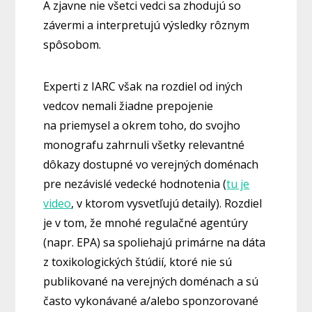
A zjavne nie všetci vedci sa zhodujú so
závermi a interpretujú výsledky rôznym
spôsobom.
Experti z IARC však na rozdiel od iných
vedcov nemali žiadne prepojenie
na priemysel a okrem toho, do svojho
monografu zahrnuli všetky relevantné
dôkazy dostupné vo verejných doménach
pre nezávislé vedecké hodnotenia (
tu je
video
, v ktorom vysvetľujú detaily). Rozdiel
je v tom, že mnohé regulačné agentúry
(napr. EPA) sa spoliehajú primárne na dáta
z toxikologických štúdií, ktoré nie sú
publikované na verejných doménach a sú
často vykonávané a/alebo sponzorované