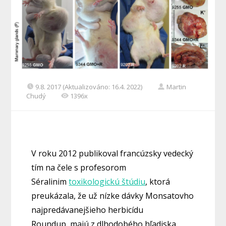
9.8. 2017 (Aktualizováno: 16.4. 2022)
Martin
Chudý
1396x
V roku 2012 publikoval francúzsky vedecký
tím na čele s profesorom
Séralinim
toxikologickú štúdiu
, ktorá
preukázala, že už nízke dávky Monsatovho
najpredávanejšieho herbicídu
Roundup majú z dlhodobého hľadiska