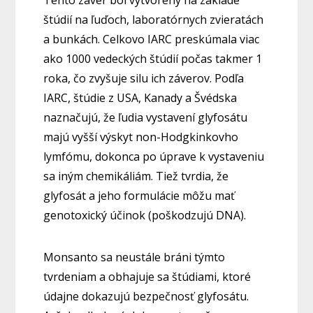
Tento záver bol vytvorený na základe
štúdií na ľuďoch, laboratórnych zvieratách
a bunkách. Celkovo IARC preskúmala viac
ako 1000 vedeckých štúdií počas takmer 1
roka, čo zvyšuje silu ich záverov. Podľa
IARC, štúdie z USA, Kanady a Švédska
naznačujú, že ľudia vystavení glyfosátu
majú vyšší výskyt non-Hodgkinkovho
lymfómu, dokonca po úprave k vystaveniu
sa iným chemikáliám. Tiež tvrdia, že
glyfosát a jeho formulácie môžu mať
genotoxický účinok (poškodzujú DNA).
Monsanto sa neustále bráni týmto
tvrdeniam a obhajuje sa štúdiami, ktoré
údajne dokazujú bezpečnosť glyfosátu.