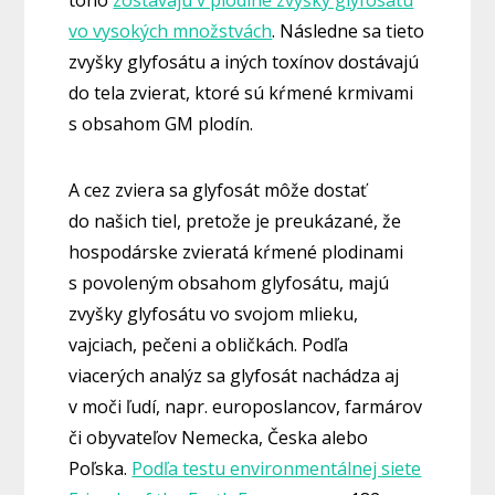
toho
zostávajú v plodine zvyšky glyfosátu
vo vysokých množstvách
. Následne sa tieto
zvyšky glyfosátu a iných toxínov dostávajú
do tela zvierat, ktoré sú kŕmené krmivami
s obsahom GM plodín.
A cez zviera sa glyfosát môže dostať
do našich tiel, pretože je preukázané, že
hospodárske zvieratá kŕmené plodinami
s povoleným obsahom glyfosátu, majú
zvyšky glyfosátu vo svojom mlieku,
vajciach, pečeni a obličkách. Podľa
viacerých analýz sa glyfosát nachádza aj
v moči ľudí, napr. europoslancov, farmárov
či obyvateľov Nemecka, Česka alebo
Poľska.
Podľa testu environmentálnej siete