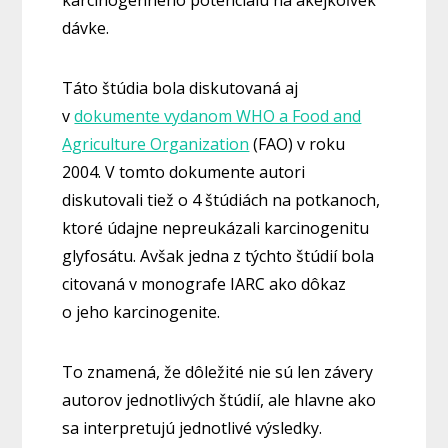
karcinogénneho potenciálu na akejkoľvek
dávke.
Táto štúdia bola diskutovaná aj
v
dokumente vydanom WHO a Food and
Agriculture Organization
(FAO) v roku
2004. V tomto dokumente autori
diskutovali tiež o 4 štúdiách na potkanoch,
ktoré údajne nepreukázali karcinogenitu
glyfosátu. Avšak jedna z týchto štúdií bola
citovaná v monografe IARC ako dôkaz
o jeho karcinogenite.
To znamená, že dôležité nie sú len závery
autorov jednotlivých štúdií, ale hlavne ako
sa interpretujú jednotlivé výsledky.