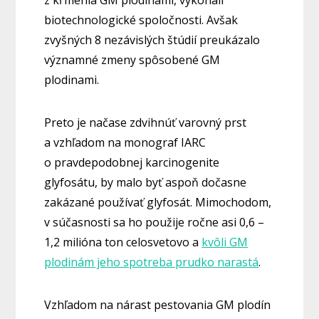
z kŕmenia GM plodinami, vykonali
biotechnologické spoločnosti. Avšak
zvyšných 8 nezávislých štúdií preukázalo
významné zmeny spôsobené GM
plodinami.
Preto je načase zdvihnúť varovný prst
a vzhľadom na monograf IARC
o pravdepodobnej karcinogenite
glyfosátu, by malo byť aspoň dočasne
zakázané používať glyfosát. Mimochodom,
v súčasnosti sa ho použije ročne asi 0,6 –
1,2 milióna ton celosvetovo a
kvôli GM
plodinám jeho spotreba prudko narastá
.
Vzhľadom na nárast pestovania GM plodín