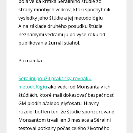
bola veľká kritika Séraliniho štúdie zo
strany mnohých vedcov, ktorí spochybnili
výsledky jeho štúdie a jej metodológiu.
A na základe druhého posudku štúdie
neznámymi vedcami ju po vyše roku od
publikovania žurnál stiahol.
Poznámka:
Séralini použil prakticky rovnakú
metodológiu
ako vedci od Monsanta v ich
štúdiách, ktoré mali dokazovať bezpečnosť
GM plodín a/alebo glyfosátu. Hlavný
rozdiel bol len ten, že štúdie sponzorované
Monsantom trvali len 3 mesiace a Séralini
testoval potkany počas celého životného