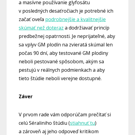
a masívne používanie glyfosátu
v posledných desaťročiach je potrebné ich
začať oveľa
podrobnejšie a kvalitnejšie
skúmať než doteraz
a dodržiavať princíp
predbežnej opatrnosti. Je neprijateľné, aby
sa vplyv GM plodín na zvieratá skúmal len
počas 90 dní, aby testované GM plodiny
neboli pestované spôsobom, akým sa
pestujú v reálnych podmienkach a aby
tieto štúdie neboli verejne dostupné.
Záver
V prvom rade vám odporúčam prečítať si
celú Séraliniho štúdiu (
stiahnuť tu
)
a zároveň aj jeho odpoveď kritikom