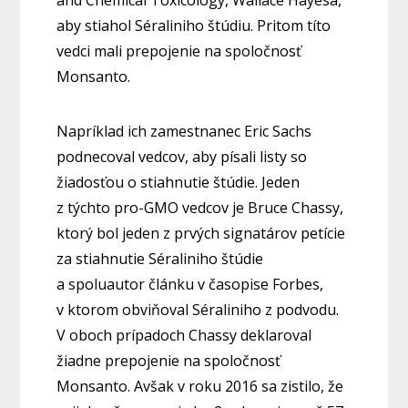
and Chemical Toxicology, Wallace Hayesa,
aby stiahol Séraliniho štúdiu. Pritom títo
vedci mali prepojenie na spoločnosť
Monsanto.
Napríklad ich zamestnanec Eric Sachs
podnecoval vedcov, aby písali listy so
žiadosťou o stiahnutie štúdie. Jeden
z týchto pro-GMO vedcov je Bruce Chassy,
ktorý bol jeden z prvých signatárov petície
za stiahnutie Séraliniho štúdie
a spoluautor článku v časopise Forbes,
v ktorom obviňoval Séraliniho z podvodu.
V oboch prípadoch Chassy deklaroval
žiadne prepojenie na spoločnosť
Monsanto. Avšak v roku 2016 sa zistilo, že