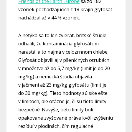
Friends of the Earth Europe
sa zo 182
vzoriek pochádzajúcich z 18 krajín glyfosát
nachádzal až v 44 % vzoriek.
A netýka sa to len zvierat, britské štúdie
odhalili, že kontaminácia glyfosátom
narastá, a to najmä v celozrnnom chlebe.
Glyfosát objavili aj v pšeničných otrubách
v množstve až do 5,7 mg/kg (limit je do 20
mg/kg) a nemecká štúdia objavila
v jačmeni až 23 mg/kg glyfosátu (limit je
do 30 mg/kg). Tieto hodnoty sú síce ešte
v limitoch, ale otázne je, či sú tieto limity
bezpečné. Navyše, tieto limity boli
opakovane zvyšované práve kvôli zvýšeniu
rezíduí v plodinách, čím regulačné