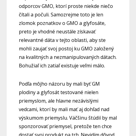
odporcov GMO, ktorí proste niekde niečo
čítali a počuli. Samozrejme toto je len
zlomok poznatkov o GMO a glyfosáte,
preto je vhodné neustále získavať
relevantné dáta v tejto oblasti, aby ste
mohli zaujať svoj postoj ku GMO založený
na kvalitných a nezmanipulovaných dátach.
Bohužiaľ ich zatiaľ existuje veľmi málo.
Podľa môjho názoru by mali byť GM
plodiny a glyfosát testované nielen
priemyslom, ale hlavne nezávislými
vedcami, ktorí by mali mať aj dohľad nad
výskumom priemyslu. Väčšinu štúdií by mal
sponzorovať priemysel, pretože ten chce
dostať svoj produkt na trh. Nevidím dôvod,