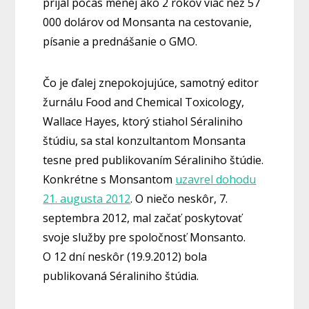
prijal počas menej ako 2 rokov viac než 57
000 dolárov od Monsanta na cestovanie,
písanie a prednášanie o GMO.
Čo je ďalej znepokojujúce, samotný editor
žurnálu Food and Chemical Toxicology,
Wallace Hayes, ktorý stiahol Séraliniho
štúdiu, sa stal konzultantom Monsanta
tesne pred publikovaním Séraliniho štúdie.
Konkrétne s Monsantom
uzavrel dohodu
21. augusta 2012
. O niečo neskôr, 7.
septembra 2012, mal začať poskytovať
svoje služby pre spoločnosť Monsanto.
O 12 dní neskôr (19.9.2012) bola
publikovaná Séraliniho štúdia.