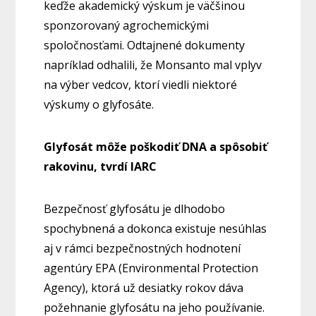
keďže akademický výskum je väčšinou
sponzorovaný agrochemickými
spoločnosťami. Odtajnené dokumenty
napríklad odhalili, že Monsanto mal vplyv
na výber vedcov, ktorí viedli niektoré
výskumy o glyfosáte.
Glyfosát môže poškodiť DNA a spôsobiť
rakovinu, tvrdí IARC
Bezpečnosť glyfosátu je dlhodobo
spochybnená a dokonca existuje nesúhlas
aj v rámci bezpečnostných hodnotení
agentúry EPA (Environmental Protection
Agency), ktorá už desiatky rokov dáva
požehnanie glyfosátu na jeho používanie.