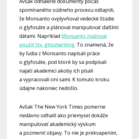
Avšak odhalené dokumenty počas
spomínaného súdneho procesu odtajnili,
že Monsanto ovplyvňoval vedecké štúdie
o glyfosáte a plánoval manipulovať ďalšími
dátami. Napríklad
Monsanto zvažoval
použiť tzv. ghostwriting
. To znamená, že
by ľudia z Monsanto napísali práce
o glyfosáte, pod ktoré by sa podpísali
najatí akademici akoby ich písali
a vypracovali oni sami. K tomuto kroku
údajne nakoniec nedošlo.
Avšak The New York Times pomerne
nedávno odhalil ako priemysel dokáže
manipulovať akademický výskum
a pozmeniť objavy. To nie je prekvapením,