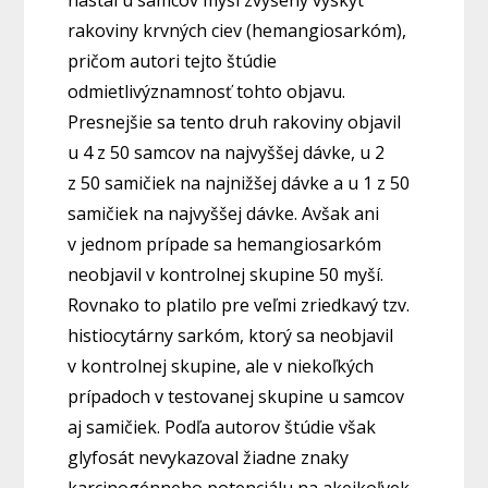
nastal u samcov myší zvýšený výskyt
rakoviny krvných ciev (hemangiosarkóm),
pričom autori tejto štúdie
odmietlivýznamnosť tohto objavu.
Presnejšie sa tento druh rakoviny objavil
u 4 z 50 samcov na najvyššej dávke, u 2
z 50 samičiek na najnižšej dávke a u 1 z 50
samičiek na najvyššej dávke. Avšak ani
v jednom prípade sa hemangiosarkóm
neobjavil v kontrolnej skupine 50 myší.
Rovnako to platilo pre veľmi zriedkavý tzv.
histiocytárny sarkóm, ktorý sa neobjavil
v kontrolnej skupine, ale v niekoľkých
prípadoch v testovanej skupine u samcov
aj samičiek. Podľa autorov štúdie však
glyfosát nevykazoval žiadne znaky