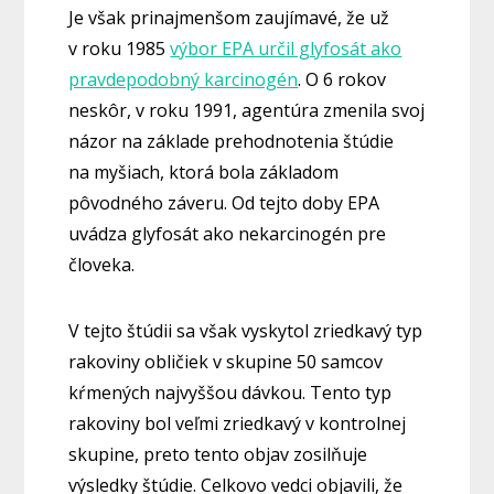
Je však prinajmenšom zaujímavé, že už
v roku 1985
výbor EPA určil glyfosát ako
pravdepodobný karcinogén
. O 6 rokov
neskôr, v roku 1991, agentúra zmenila svoj
názor na základe prehodnotenia štúdie
na myšiach, ktorá bola základom
pôvodného záveru. Od tejto doby EPA
uvádza glyfosát ako nekarcinogén pre
človeka.
V tejto štúdii sa však vyskytol zriedkavý typ
rakoviny obličiek v skupine 50 samcov
kŕmených najvyššou dávkou. Tento typ
rakoviny bol veľmi zriedkavý v kontrolnej
skupine, preto tento objav zosilňuje
výsledky štúdie. Celkovo vedci objavili, že