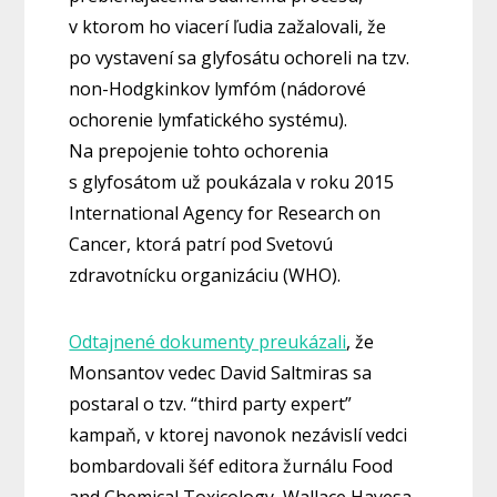
v ktorom ho viacerí ľudia zažalovali, že
po vystavení sa glyfosátu ochoreli na tzv.
non-Hodgkinkov lymfóm (nádorové
ochorenie lymfatického systému).
Na prepojenie tohto ochorenia
s glyfosátom už poukázala v roku 2015
International Agency for Research on
Cancer, ktorá patrí pod Svetovú
zdravotnícku organizáciu (WHO).
Odtajnené dokumenty preukázali
, že
Monsantov vedec David Saltmiras sa
postaral o tzv. “third party expert”
kampaň, v ktorej navonok nezávislí vedci
bombardovali šéf editora žurnálu Food