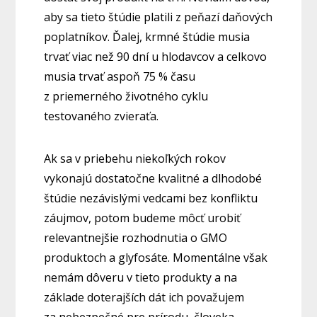
aby sa tieto štúdie platili z peňazí daňových
poplatníkov. Ďalej, krmné štúdie musia
trvať viac než 90 dní u hlodavcov a celkovo
musia trvať aspoň 75 % času
z priemerného životného cyklu
testovaného zvieraťa.
Ak sa v priebehu niekoľkých rokov
vykonajú dostatočne kvalitné a dlhodobé
štúdie nezávislými vedcami bez konfliktu
záujmov, potom budeme môcť urobiť
relevantnejšie rozhodnutia o GMO
produktoch a glyfosáte. Momentálne však
nemám dôveru v tieto produkty a na
základe doterajších dát ich považujem