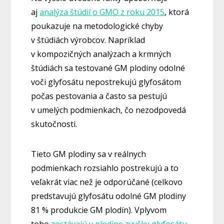
aj
analýza štúdií o GMO z roku 2015
, ktorá
poukazuje na metodologické chyby
v štúdiách výrobcov. Napríklad
v kompozičných analýzach a krmných
štúdiách sa testované GM plodiny odolné
voči glyfosátu nepostrekujú glyfosátom
počas pestovania a často sa pestujú
v umelých podmienkach, čo nezodpovedá
skutočnosti.
Tieto GM plodiny sa v reálnych
podmienkach rozsiahlo postrekujú a to
veľakrát viac než je odporúčané (celkovo
predstavujú glyfosátu odolné GM plodiny
81 % produkcie GM plodín). Vplyvom