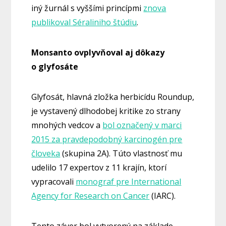
iný žurnál s vyššími princípmi
znova
publikoval Séraliniho štúdiu
.
Monsanto ovplyvňoval aj dôkazy
o glyfosáte
Glyfosát, hlavná zložka herbicídu Roundup,
je vystavený dlhodobej kritike zo strany
mnohých vedcov a
bol označený v marci
2015 za pravdepodobný karcinogén pre
človeka
(skupina 2A). Túto vlastnosť mu
udelilo 17 expertov z 11 krajín, ktorí
vypracovali
monograf pre International
Agency for Research on Cancer
(IARC).