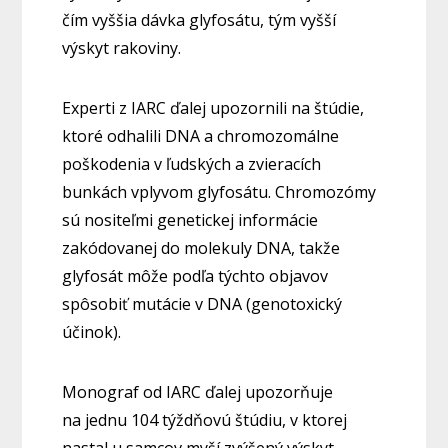
čím vyššia dávka glyfosátu, tým vyšší
výskyt rakoviny.
Experti z IARC ďalej upozornili na štúdie,
ktoré odhalili DNA a chromozomálne
poškodenia v ľudských a zvieracích
bunkách vplyvom glyfosátu. Chromozómy
sú nositeľmi genetickej informácie
zakódovanej do molekuly DNA, takže
glyfosát môže podľa týchto objavov
spôsobiť mutácie v DNA (genotoxický
účinok).
Monograf od IARC ďalej upozorňuje
na jednu 104 týždňovú štúdiu, v ktorej