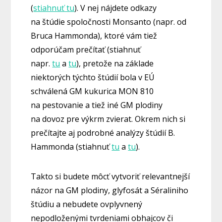
(
stiahnuť tu
). V nej nájdete odkazy
na štúdie spoločnosti Monsanto (napr. od
Bruca Hammonda), ktoré vám tiež
odporúčam prečítať (stiahnuť
napr.
tu
a
tu
), pretože na základe
niektorých týchto štúdií bola v EÚ
schválená GM kukurica MON 810
na pestovanie a tiež iné GM plodiny
na dovoz pre výkrm zvierat. Okrem nich si
prečítajte aj podrobné analýzy štúdií B.
Hammonda (stiahnuť
tu
a
tu
).
Takto si budete môcť vytvoriť relevantnejší
názor na GM plodiny, glyfosát a Séraliniho
štúdiu a nebudete ovplyvnený
nepodloženými tvrdeniami obhajcov či