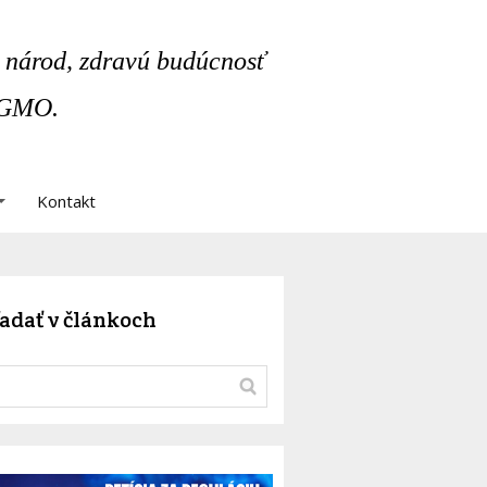
 národ, zdravú budúcnosť
 GMO.
Kontakt
adať v článkoch