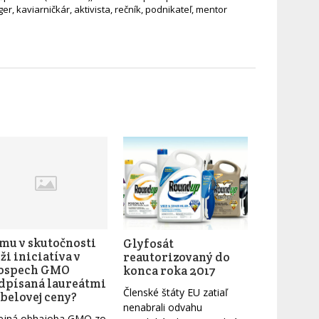
ger, kaviarničkár, aktivista, rečník, podnikateľ, mentor
mu v skutočnosti
Glyfosát
ži iniciatíva v
reautorizovaný do
ospech GMO
konca roka 2017
dpísaná laureátmi
Členské štáty EU zatiaľ
belovej ceny?
nenabrali odvahu
ejná obhajoba GMO zo