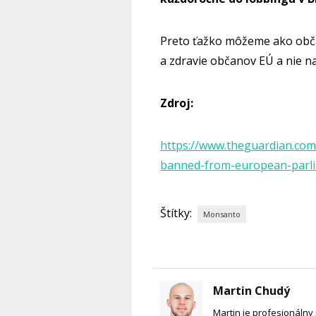
Preto ťažko môžeme ako obča
a zdravie občanov EÚ a nie na
Zdroj:
https://www.theguardian.co
banned-from-european-parl
Štítky:
Monsanto
Martin Chudý
Martin je profesionálny 