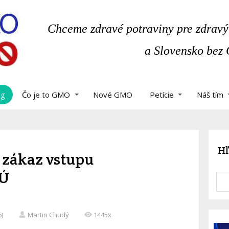
Chceme zdravé potraviny pre zdravý
a Slovensko bez
og
Čo je to GMO
Nové GMO
Petície
Náš tím
Hľ
 zákaz vstupu
EÚ
6)
Martin Chudý
1445x