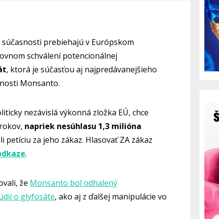
v súčasnosti prebiehajú v Európskom
ovnom schválení potencionálnej
át
, ktorá je súčasťou aj najpredávanejšieho
čnosti Monsanto.
liticky nezávislá výkonná zložka EÚ, chce
 rokov,
napriek nesúhlasu 1,3 milióna
ali petíciu za jeho zákaz. Hlasovať ZA zákaz
odkaze
.
vali, že
Monsanto bol odhalený
dií o glyfosáte
, ako aj z ďalšej manipulácie vo