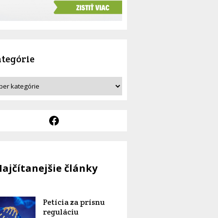
tegórie
ajčítanejšie články
Petícia za prísnu
reguláciu