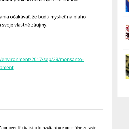
nia očakávať, že budú myslieť na blaho
 svoje vlastné záujmy.
m/environment/2017/sep/28/monsanto-
iament
športovec (futbalista), konzultant pre optimálne zdravie