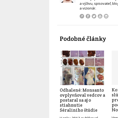
a výživu, spisovateľ, blo
a vizionár.
Podobné články
Ko
Odhalené: Monsanto
slú
ovplyvňoval vedcov a
pr
postaral sa aj o
po
stiahnutie
No
Séraliniho štúdie
Ver