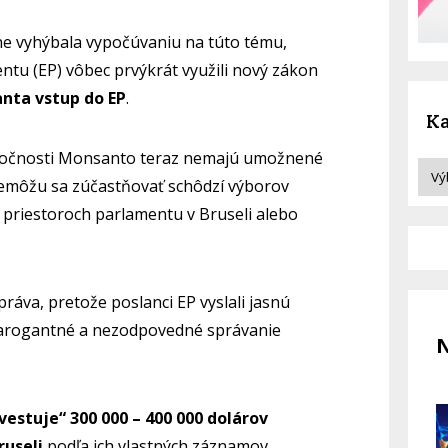
ne vyhýbala vypočúvaniu na túto tému,
tu (EP) vôbec prvýkrát využili nový zákon
nta vstup do EP
.
Ka
oločnosti Monsanto teraz nemajú umožnené
nemôžu sa zúčastňovať schôdzí výborov
 v priestoroch parlamentu v Bruseli alebo
ráva, pretože poslanci EP vyslali jasnú
 arogantné a nezodpovedné správanie
N
estuje“ 300 000 – 400 000 dolárov
ruseli
podľa ich vlastných záznamov.