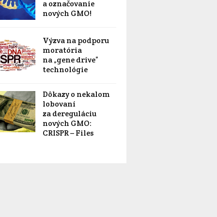
a označovanie
nových GMO!
Výzva na podporu
moratória
na „gene drive”
technológie
Dôkazy o nekalom
lobovaní
za dereguláciu
nových GMO:
CRISPR – Files