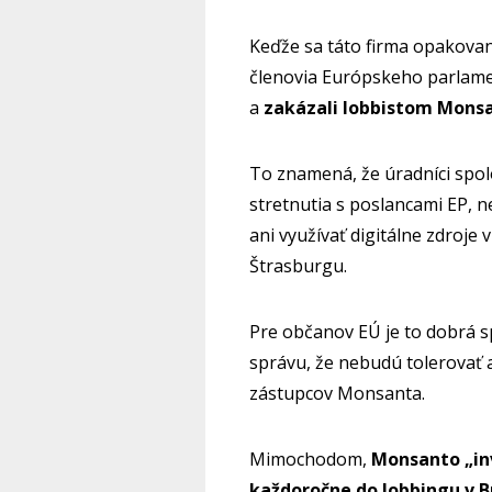
Keďže sa táto firma opakova
členovia Európskeho parlamen
a
zakázali lobbistom Monsa
To znamená, že úradníci sp
stretnutia s poslancami EP, 
ani využívať digitálne zdroje
Štrasburgu.
Pre občanov EÚ je to dobrá sp
správu, že nebudú tolerovať
zástupcov Monsanta.
Mimochodom,
Monsanto „inv
každoročne do lobbingu v B