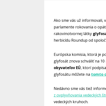
Ako sme vás už informovali, 
parlamente rokovania o opät
rakovinotvornej látky
glyfos
herbicídu Roundup od spolo
Európska komisia, ktorá je po
glyfosát znova schváliť na 10
obyvateľov EÚ
, ktorí podpís
glyfosátu môžete na
tomto 
Nedávno sme vás tiež informo
z ovplyvňovania vedeckých štú
vedeckých kruhoch.