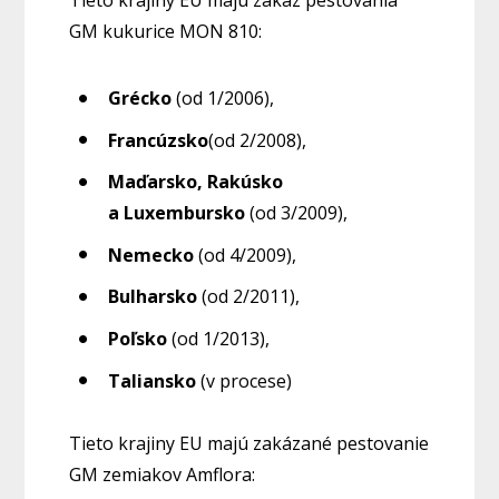
Tieto krajiny EU majú zákaz pestovania
GM kukurice MON 810:
Grécko
(od 1/2006),
Francúzsko
(od 2/2008),
Maďarsko, Rakúsko
a Luxembursko
(od 3/2009),
Nemecko
(od 4/2009),
Bulharsko
(od 2/2011),
Poľsko
(od 1/2013),
Taliansko
(v procese)
Tieto krajiny EU majú zakázané pestovanie
GM zemiakov Amflora: