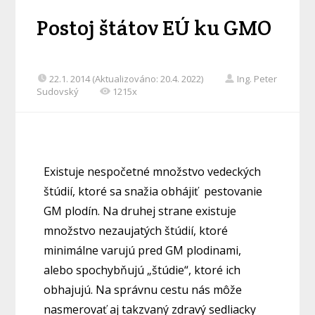
Postoj štátov EÚ ku GMO
22.1. 2014 (Aktualizováno: 20.4. 2022)
Ing. Peter
Sudovský
1215x
Existuje nespočetné množstvo vedeckých
štúdií, ktoré sa snažia obhájiť pestovanie
GM plodín. Na druhej strane existuje
množstvo nezaujatých štúdií, ktoré
minimálne varujú pred GM plodinami,
alebo spochybňujú „štúdie“, ktoré ich
obhajujú. Na správnu cestu nás môže
nasmerovať aj takzvaný zdravý sedliacky