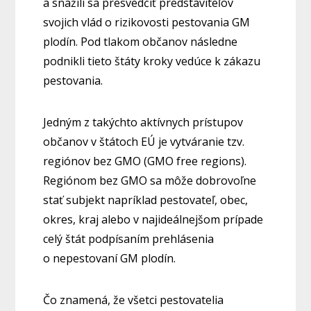
a snažili sa presvedčiť predstaviteľov
svojich vlád o rizikovosti pestovania GM
plodín. Pod tlakom občanov následne
podnikli tieto štáty kroky vedúce k zákazu
pestovania.
Jedným z takýchto aktívnych prístupov
občanov v štátoch EÚ je vytváranie tzv.
regiónov bez GMO (GMO free regions).
Regiónom bez GMO sa môže dobrovoľne
stať subjekt napríklad pestovateľ, obec,
okres, kraj alebo v najideálnejšom prípade
celý štát podpísaním prehlásenia
o nepestovaní GM plodín.
Čo znamená, že všetci pestovatelia