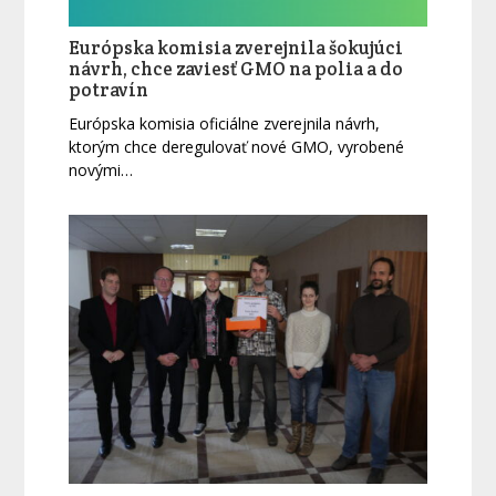
Európska komisia zverejnila šokujúci
návrh, chce zaviesť GMO na polia a do
potravín
Európska komisia oficiálne zverejnila návrh,
ktorým chce deregulovať nové GMO, vyrobené
novými…