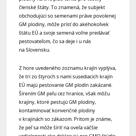
členské štáty. To znamená, že subjekt
obchodujúci so semenami práve povolenej
GM plodiny, môže prísť do akéhokoľvek
štátu EÚ a svoje semená voľne predávať
pestovateľom, čo sa deje i u nás
na Slovensku.
Z hore uvedeného zoznamu krajín vyplýva,
že tri zo štyroch s nami susediacich krajín
EÚ majú pestovanie GM plodín zakázané.
Šírením GM peľu cez hranice, však môžu
krajiny, ktoré pestujú GM plodiny,
kontaminovať konvenčné plodiny
v krajinách so zákazom. Pritom je známe,
že peľ sa môže šíriť na oveľa väčšie
vzdialenosti ako deklarujú pro GMO štúdie.