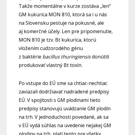
Takže momentálne v kurze zostáva „len“
GM kukurica MON 810, ktorá sa i u nás
na Slovensku pestuje na pokusné, ale
aj komerčné účely. Len pre pripomenutie,
MON 810 je tzv. Bt kukurica, ktorú
vložením cudzorodého génu
z baktérie
bacillus thuringiensis
donútili
produkovať vlastný Bt toxín.
Po vstupe do EÚ sme sa chtiac-nechtiac
zaviazali dodržiavať nadradené predpisy
EÚ. V spojitosti s GM plodinami tieto
predpisy stanovujú uvádzanie GM plodín
na trh. V jednoduchosti povedané, ak sa
v EÚ vydá súhlas na uvedenie nejakej GM
plodiny na trh, platí tento pre všetky