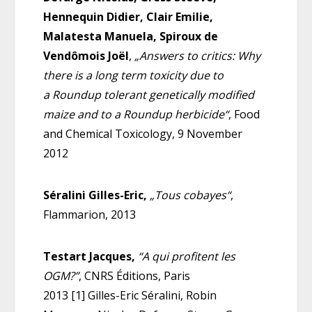
Hennequin Didier, Clair Emilie,
Malatesta Manuela, Spiroux de
Vendômois Joël
,
„Answers to critics: Why
there is a long term toxicity due to
a Roundup tolerant genetically modified
maize and to a Roundup herbicide“
, Food
and Chemical Toxicology, 9 November
2012
Séralini Gilles-Eric,
„Tous cobayes“
,
Flammarion, 2013
Testart Jacques,
“A qui profitent les
OGM?”
, CNRS Éditions, Paris
2013 [1] Gilles-Eric Séralini, Robin