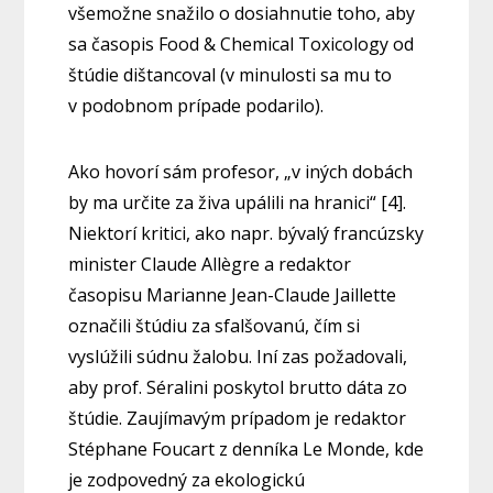
všemožne snažilo o dosiahnutie toho, aby
sa časopis Food & Chemical Toxicology od
štúdie dištancoval (v minulosti sa mu to
v podobnom prípade podarilo).
Ako hovorí sám profesor, „v iných dobách
by ma určite za živa upálili na hranici“ [4].
Niektorí kritici, ako napr. bývalý francúzsky
minister Claude Allègre a redaktor
časopisu Marianne Jean-Claude Jaillette
označili štúdiu za sfalšovanú, čím si
vyslúžili súdnu žalobu. Iní zas požadovali,
aby prof. Séralini poskytol brutto dáta zo
štúdie. Zaujímavým prípadom je redaktor
Stéphane Foucart z denníka Le Monde, kde
je zodpovedný za ekologickú