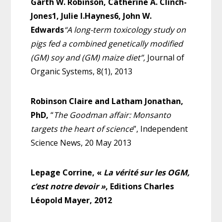
Garth W. Robinson, Catherine A. Clinch-
Jones1, Julie I.Haynes6, John W.
Edwards
“A long-term toxicology study on
pigs fed a combined genetically modified
(GM) soy and (GM) maize diet”,
Journal of
Organic Systems, 8(1), 2013
Robinson Claire and Latham Jonathan,
PhD,
“
The Goodman affair: Monsanto
targets the heart of science
”, Independent
Science News, 20 May 2013
Lepage Corrine
, «
La vérité sur les OGM,
c’est notre devoir »
, Editions Charles
Léopold Mayer, 2012