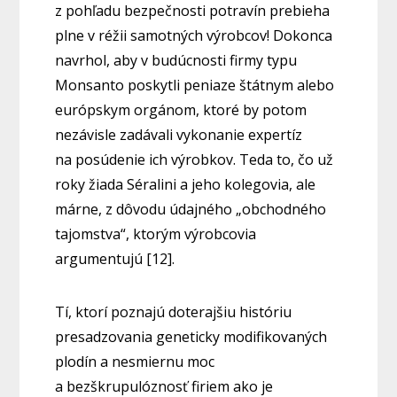
z pohľadu bezpečnosti potravín prebieha
plne v réžii samotných výrobcov! Dokonca
navrhol, aby v budúcnosti firmy typu
Monsanto poskytli peniaze štátnym alebo
európskym orgánom, ktoré by potom
nezávisle zadávali vykonanie expertíz
na posúdenie ich výrobkov. Teda to, čo už
roky žiada Séralini a jeho kolegovia, ale
márne, z dôvodu údajného „obchodného
tajomstva“, ktorým výrobcovia
argumentujú [12].
Tí, ktorí poznajú doterajšiu históriu
presadzovania geneticky modifikovaných
plodín a nesmiernu moc
a bezškrupulóznosť firiem ako je