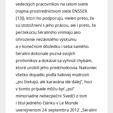
vedeckých pracovníkov na celom svete
(najmä prostredníctvom siete ENSSER
[13]), ktorí ho podporujú, nielen preto, že
sú stotožnení s jeho prácou, ale i preto, že
perzekúciu Séraliniho vnímajú ako
ohrozenie nezávislého výskumu
a v konečnom dôsledku i seba samého.
Séralini dokonale pozná svojich
protivníkov a dokázal sa vyhnúť chybám,
ktoré urobili jeho predchodcovia. Nakoniec
všetko dopadlo podľa ľudovej múdrosti
„psi štekajú, ale karavána ide ďalej“, hoci
v tomto prípade môžu byť „psi“
mimoriadne nebezpeční. Svedčí o tom
i titul jedného článku v Le Monde
uverejnenom 24. septembra 2012: „Séralini