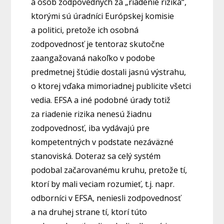
a osôb zodpovedných za „riadenie rizika“,
ktorými sú úradníci Európskej komisie
a politici, pretože ich osobná
zodpovednosť je tentoraz skutočne
zaangažovaná nakoľko v podobe
predmetnej štúdie dostali jasnú výstrahu,
o ktorej vďaka mimoriadnej publicite všetci
vedia. EFSA a iné podobné úrady totiž
za riadenie rizika nenesú žiadnu
zodpovednosť, iba vydávajú pre
kompetentných v podstate nezáväzné
stanoviská. Doteraz sa celý systém
podobal začarovanému kruhu, pretože tí,
ktorí by mali veciam rozumieť, t.j. napr.
odborníci v EFSA, neniesli zodpovednosť
a na druhej strane tí, ktorí túto