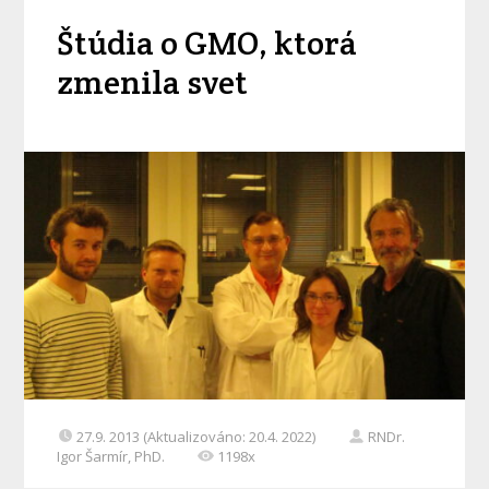
Štúdia o GMO, ktorá
zmenila svet
27.9. 2013 (Aktualizováno: 20.4. 2022)
RNDr.
Igor Šarmír, PhD.
1198x