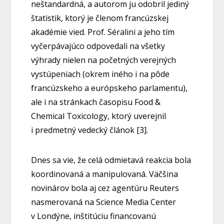
neštandardná, a autorom ju odobril jediný
štatistik, ktorý je členom francúzskej
akadémie vied. Prof. Séralini a jeho tím
vyčerpávajúco odpovedali na všetky
výhrady nielen na početných verejných
vystúpeniach (okrem iného i na pôde
francúzskeho a európskeho parlamentu),
ale i na stránkach časopisu Food &
Chemical Toxicology, ktorý uverejnil
i predmetný vedecký článok [3].
Dnes sa vie, že celá odmietavá reakcia bola
koordinovaná a manipulovaná. Väčšina
novinárov bola aj cez agentúru Reuters
nasmerovaná na Science Media Center
v Londýne, inštitúciu financovanú