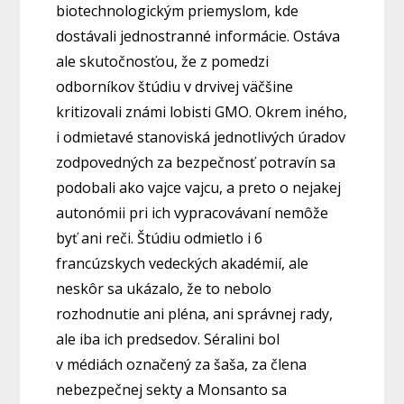
biotechnologickým priemyslom, kde
dostávali jednostranné informácie. Ostáva
ale skutočnosťou, že z pomedzi
odborníkov štúdiu v drvivej väčšine
kritizovali známi lobisti GMO. Okrem iného,
i odmietavé stanoviská jednotlivých úradov
zodpovedných za bezpečnosť potravín sa
podobali ako vajce vajcu, a preto o nejakej
autonómii pri ich vypracovávaní nemôže
byť ani reči. Štúdiu odmietlo i 6
francúzskych vedeckých akadémií, ale
neskôr sa ukázalo, že to nebolo
rozhodnutie ani pléna, ani správnej rady,
ale iba ich predsedov. Séralini bol
v médiách označený za šaša, za člena
nebezpečnej sekty a Monsanto sa