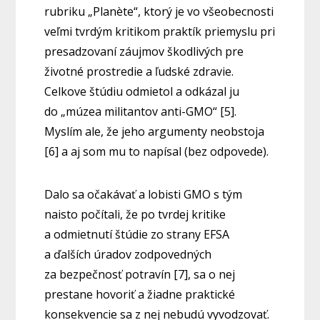
rubriku „Planète“, ktorý je vo všeobecnosti
veľmi tvrdým kritikom praktík priemyslu pri
presadzovaní záujmov škodlivých pre
životné prostredie a ľudské zdravie.
Celkove štúdiu odmietol a odkázal ju
do „múzea militantov anti-GMO“ [5].
Myslím ale, že jeho argumenty neobstoja
[6] a aj som mu to napísal (bez odpovede).
Dalo sa očakávať a lobisti GMO s tým
naisto počítali, že po tvrdej kritike
a odmietnutí štúdie zo strany EFSA
a ďalších úradov zodpovedných
za bezpečnosť potravín [7], sa o nej
prestane hovoriť a žiadne praktické
konsekvencie sa z nej nebudú vyvodzovať.