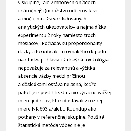
v skupine), ale v mnohých ohľadoch
i náročnejší (množstvo odberov krvi
a moču, množstvo sledovaných
analytických ukazovateľov a najmä dĺžka
experimentu 2 roky namiesto troch
mesiacov). Požiadavku proporcionality
dávky a toxicity ako i rovnakého dopadu
na obidve pohlavia už dnešná toxikológia
nepovažuje za relevantnú a výčitka
absencie väzby medzi príčinou
a dôsledkami ostáva nejasná, keďže
patológie postihli skôr a vo výrazne väčšej
miere jedincov, ktorí dostávali v rôznej
miere NK 603 a/alebo Roundup ako
potkany v referenčnej skupine. Použitá
štatistická metóda vôbec nie je