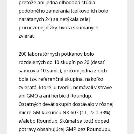
pretože ani jedna dlhodobá štúdia
podobného zamerania (celkovo ich bolo
narátaných 24) sa netýkala celej
prirodzenej dĺžky života skúmaných
zvierat.
200 laboratórnych potkanov bolo
rozdelených do 10 skupín po 20 (desať
samcov a 10 samíc), pričom jedna z nich
bola tzv. referenčná skupina, nakoľko
zvieratá, ktoré ju tvorili, nemávali v strave
ani GMO a ani herbicíd Roundup.
Ostatných deväť skupín dostávalo v rôznej
miere GM kukuricu NK 603 (11, 22 a 33%)
a/alebo Roundup. Skúmal sa totiž dopad
potravy obsahujúcej GMP bez Roundupu,