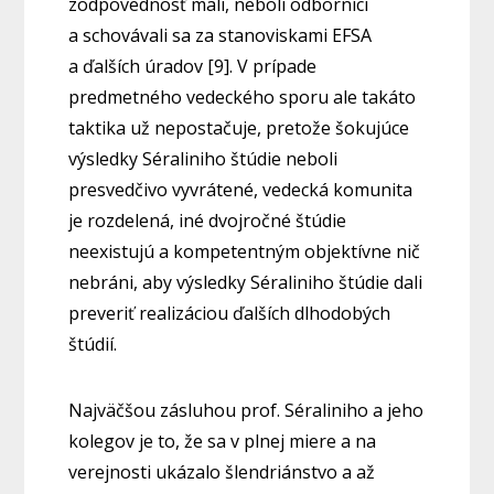
zodpovednosť mali, neboli odborníci
a schovávali sa za stanoviskami EFSA
a ďalších úradov [9]. V prípade
predmetného vedeckého sporu ale takáto
taktika už nepostačuje, pretože šokujúce
výsledky Séraliniho štúdie neboli
presvedčivo vyvrátené, vedecká komunita
je rozdelená, iné dvojročné štúdie
neexistujú a kompetentným objektívne nič
nebráni, aby výsledky Séraliniho štúdie dali
preveriť realizáciou ďalších dlhodobých
štúdií.
Najväčšou zásluhou prof. Séraliniho a jeho
kolegov je to, že sa v plnej miere a na
verejnosti ukázalo šlendriánstvo a až