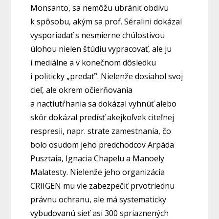
Monsanto, sa nemôžu ubrániť obdivu
k spôsobu, akým sa prof. Séralini dokázal
vysporiadať s nesmierne chúlostivou
úlohou nielen štúdiu vypracovať, ale ju
i mediálne a v konečnom dôsledku
i politicky „predať“. Nielenže dosiahol svoj
cieľ, ale okrem očierňovania
a nactiutŕhania sa dokázal vyhnúť alebo
skôr dokázal predísť akejkoľvek citeľnej
respresii, napr. strate zamestnania, čo
bolo osudom jeho predchodcov Arpáda
Pusztaia, Ignacia Chapelu a Manoely
Malatesty. Nielenže jeho organizácia
CRIIGEN mu vie zabezpečiť prvotriednu
právnu ochranu, ale má systematicky
vybudovanú sieť asi 300 spriaznených