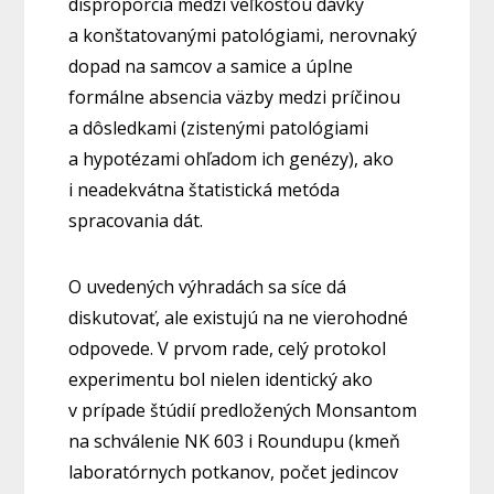
disproporcia medzi veľkosťou dávky
a konštatovanými patológiami, nerovnaký
dopad na samcov a samice a úplne
formálne absencia väzby medzi príčinou
a dôsledkami (zistenými patológiami
a hypotézami ohľadom ich genézy), ako
i neadekvátna štatistická metóda
spracovania dát.
O uvedených výhradách sa síce dá
diskutovať, ale existujú na ne vierohodné
odpovede. V prvom rade, celý protokol
experimentu bol nielen identický ako
v prípade štúdií predložených Monsantom
na schválenie NK 603 i Roundupu (kmeň
laboratórnych potkanov, počet jedincov