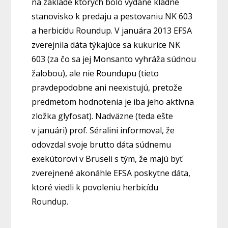
na základe ktorých bolo vydané kladné
stanovisko k predaju a pestovaniu NK 603
a herbicídu Roundup. V januára 2013 EFSA
zverejnila dáta týkajúce sa kukurice NK
603 (za čo sa jej Monsanto vyhráža súdnou
žalobou), ale nie Roundupu (tieto
pravdepodobne ani neexistujú, pretože
predmetom hodnotenia je iba jeho aktívna
zložka glyfosat). Nadväzne (teda ešte
v januári) prof. Séralini informoval, že
odovzdal svoje brutto dáta súdnemu
exekútorovi v Bruseli s tým, že majú byť
zverejnené akonáhle EFSA poskytne dáta,
ktoré viedli k povoleniu herbicídu
Roundup.