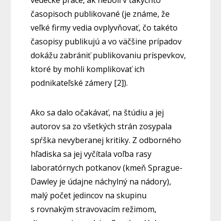
vedecké práce, ak neboli v takýchto
časopisoch publikované (je známe, že
veľké firmy vedia ovplyvňovať, čo takéto
časopisy publikujú a vo väčšine prípadov
dokážu zabrániť publikovaniu príspevkov,
ktoré by mohli komplikovať ich
podnikateľské zámery [2]).
Ako sa dalo očakávať, na štúdiu a jej
autorov sa zo všetkých strán zosypala
spŕška nevyberanej kritiky. Z odborného
hľadiska sa jej vyčítala voľba rasy
laboratórnych potkanov (kmeň Sprague-
Dawley je údajne náchylný na nádory),
malý počet jedincov na skupinu
s rovnakým stravovacím režimom,