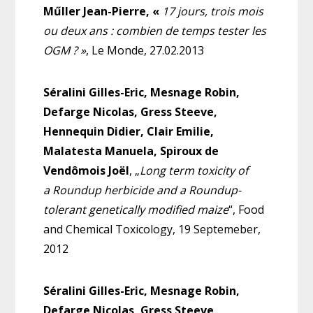
Műller Jean-Pierre
, «
17 jours, trois mois
ou deux ans : combien de temps tester les
OGM ? »
, Le Monde, 27.02.2013
Séralini Gilles-Eric, Mesnage Robin,
Defarge Nicolas, Gress Steeve,
Hennequin Didier, Clair Emilie,
Malatesta Manuela, Spiroux de
Vendômois Joël
, „
Long term toxicity of
a Roundup herbicide and a Roundup-
tolerant genetically modified maize
“, Food
and Chemical Toxicology, 19 Septemeber,
2012
Séralini Gilles-Eric, Mesnage Robin,
Defarge Nicolas, Gress Steeve,