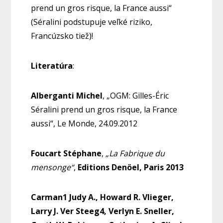
prend un gros risque, la France aussi“
(Séralini podstupuje veľké riziko,
Francúzsko tiež)!
Literatúra
:
Alberganti Michel
, „OGM: Gilles-Éric
Séralini prend un gros risque, la France
aussi“, Le Monde, 24.09.2012
Foucart Stéphane
,
„La Fabrique du
mensonge“
,
Editions Denöel, Paris 2013
Carman1 Judy A., Howard R. Vlieger,
Larry J. Ver Steeg4, Verlyn E. Sneller,