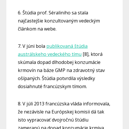
6. Štúdia prof. Séraliniho sa stala
najčastejšie konzultovaným vedeckým
článkom na webe.
7. V júni bola
publikovaná štúdia
austrálskeho vedeckého tímu
[8], ktorá
skúmala dopad dlhodobej konzumácie
krmovín na báze GMP na zdravotný stav
ošípaných. Štúdia potvrdila výsledky
dosiahnuté francúzskym tímom.
8. V júli 2013 francúzska vláda informovala,
že nezávisle na Európskej komisii dá tak
isto vypracovať dvojročnú štúdiu
zameranú na dopad konzumácie krmiva