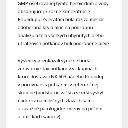
GMP ošetrovanej týmto herbicídom a vody
obsahujúcej 3 rôzne koncentrácie
Roundupu. Zvieratám bola raz za mesiac
odoberaná krv a moč na podrobnú
analýzu a telá všetkých uhynutých alebo
utratených potkanov boli podrobené pitve.
Výsledky preukázali výrazne horší
zdravotný stav potkanov v skupinách,
ktoré dostávali NK 603 a/alebo Roundup
v porovnaní s potkanmi v referenčnej
skupine (podstatne väčší a skorší výskyt
nádorov na mliečnych žľazách samíc
a závažné patologické zmeny na pečeni
a obličkách samcov).