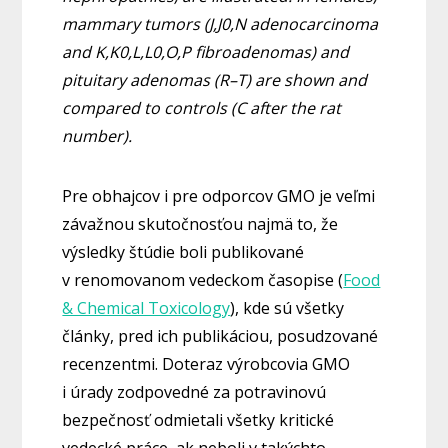
mammary tumors (J,J0,N adenocarcinoma
and K,K0,L,L0,O,P fibroadenomas) and
pituitary adenomas (R–T) are shown and
compared to controls (C after the rat
number).
Pre obhajcov i pre odporcov GMO je veľmi
závažnou skutočnosťou najmä to, že
výsledky štúdie boli publikované
v renomovanom vedeckom časopise (
Food
& Chemical Toxicology
), kde sú všetky
články, pred ich publikáciou, posudzované
recenzentmi. Doteraz výrobcovia GMO
i úrady zodpovedné za potravinovú
bezpečnosť odmietali všetky kritické