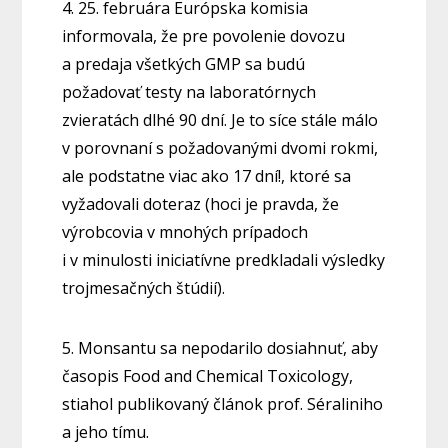
4. 25. februára Európska komisia
informovala, že pre povolenie dovozu
a predaja všetkých GMP sa budú
požadovať testy na laboratórnych
zvieratách dlhé 90 dní. Je to síce stále málo
v porovnaní s požadovanými dvomi rokmi,
ale podstatne viac ako 17 dní!, ktoré sa
vyžadovali doteraz (hoci je pravda, že
výrobcovia v mnohých prípadoch
i v minulosti iniciatívne predkladali výsledky
trojmesačných štúdií).
5. Monsantu sa nepodarilo dosiahnuť, aby
časopis Food and Chemical Toxicology,
stiahol publikovaný článok prof. Séraliniho
a jeho tímu.