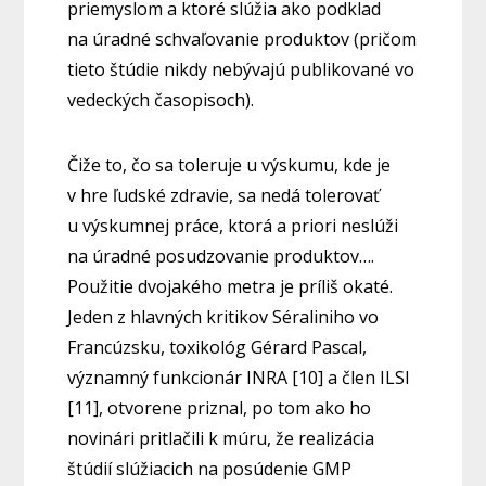
priemyslom a ktoré slúžia ako podklad
na úradné schvaľovanie produktov (pričom
tieto štúdie nikdy nebývajú publikované vo
vedeckých časopisoch).
Čiže to, čo sa toleruje u výskumu, kde je
v hre ľudské zdravie, sa nedá tolerovať
u výskumnej práce, ktorá a priori neslúži
na úradné posudzovanie produktov….
Použitie dvojakého metra je príliš okaté.
Jeden z hlavných kritikov Séraliniho vo
Francúzsku, toxikológ Gérard Pascal,
významný funkcionár INRA [10] a člen ILSI
[11], otvorene priznal, po tom ako ho
novinári pritlačili k múru, že realizácia
štúdií slúžiacich na posúdenie GMP