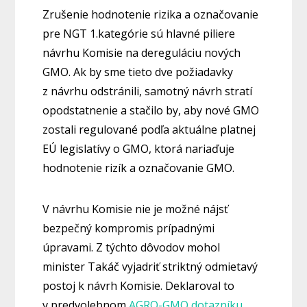
Zrušenie hodnotenie rizika a označovanie
pre NGT 1.kategórie sú hlavné piliere
návrhu Komisie na dereguláciu nových
GMO. Ak by sme tieto dve požiadavky
z návrhu odstránili, samotný návrh stratí
opodstatnenie a stačilo by, aby nové GMO
zostali regulované podľa aktuálne platnej
EÚ legislatívy o GMO, ktorá nariaďuje
hodnotenie rizík a označovanie GMO.
V návrhu Komisie nie je možné nájsť
bezpečný kompromis prípadnými
úpravami. Z týchto dôvodov mohol
minister Takáč vyjadriť striktný odmietavý
postoj k návrh Komisie. Deklaroval to
v predvolebnom
AGRO-GMO dotazníku