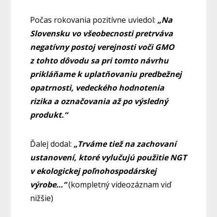
Počas rokovania pozitívne uviedol:
„Na
Slovensku vo všeobecnosti pretrváva
negatívny postoj verejnosti voči GMO
z tohto dôvodu sa pri tomto návrhu
prikláňame k uplatňovaniu predbežnej
opatrnosti, vedeckého hodnotenia
rizika a označovania až po výsledný
produkt.“
Ďalej dodal:
„Trváme tiež na zachovaní
ustanovení, ktoré vylučujú použitie NGT
v ekologickej poľnohospodárskej
výrobe…“
(kompletný videozáznam viď
nižšie)