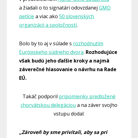
a žiadali o to signatári odovzdanej
GMO
petície
a viac ako
50 slovenských
organizácii a spoločností
.
Bolo by to aj v súlade s
rozhodnutím
Európskeho súdneho dvora
.
Rozhodujúce
však budú jeho ďalšie kroky a najmä
záverečné hlasovanie o návrhu na Rade
EÚ.
Takáč podporil
pripomienky predložené
chorvátskou delegáciou
a na záver svojho
vstupu dodal:
„Zároveň by sme privítali, aby sa pri