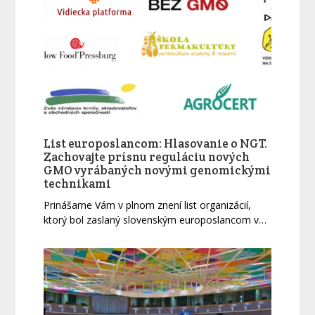
List europoslancom: Hlasovanie o NGT.
Zachovajte prísnu reguláciu nových
GMO vyrábaných novými genomickými
technikami
Prinášame Vám v plnom znení list organizácií,
ktorý bol zaslaný slovenským europoslancom v…