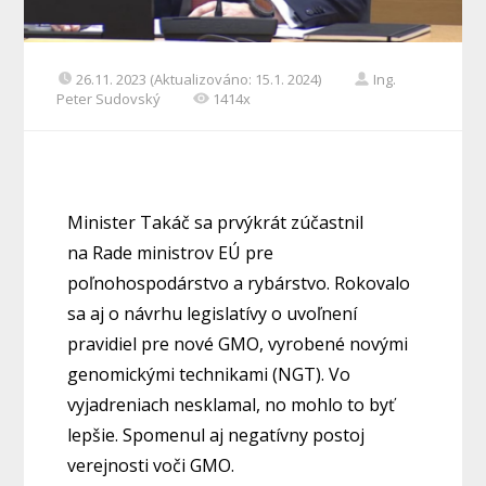
26.11. 2023 (Aktualizováno: 15.1. 2024)
Ing.
Peter Sudovský
1414x
Minister Takáč sa prvýkrát zúčastnil
na Rade ministrov EÚ pre
poľnohospodárstvo a rybárstvo. Rokovalo
sa aj o návrhu legislatívy o uvoľnení
pravidiel pre nové GMO, vyrobené novými
genomickými technikami (NGT). Vo
vyjadreniach nesklamal, no mohlo to byť
lepšie. Spomenul aj negatívny postoj
verejnosti voči GMO.