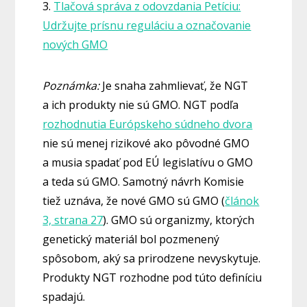
3.
Tlačová správa z odovzdania Petíciu:
Udržujte prísnu reguláciu a označovanie
nových GMO
Poznámka:
Je snaha zahmlievať, že NGT
a ich produkty nie sú GMO. NGT podľa
rozhodnutia Európskeho súdneho dvora
nie sú menej rizikové ako pôvodné GMO
a musia spadať pod EÚ legislatívu o GMO
a teda sú GMO. Samotný návrh Komisie
tiež uznáva, že nové GMO sú GMO (
článok
3, strana 27
). GMO sú organizmy, ktorých
genetický materiál bol pozmenený
spôsobom, aký sa prirodzene nevyskytuje.
Produkty NGT rozhodne pod túto definíciu
spadajú.