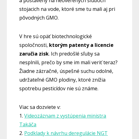
a postavený na neoverených sľuboch
stojacich na vode, ktoré sme tu mali aj pri
pôvodných GMO.
V hre sú opäť biotechnologické
spoločnosti,
ktorým patenty a licencie
zaručia zisk
. Ich predošlé sľuby sa
nesplnili, prečo by sme im mali veriť teraz?
Žiadne zázračné, úspešné suchu odolné,
udržateľné GMO plodiny, ktoré znížia
spotrebu pesticídov nie sú známe.
Viac sa dozviete v:
1.
Videozáznam z vystúpenia ministra
Takáča
2.
Podklady k návrhu deregulácie NGT