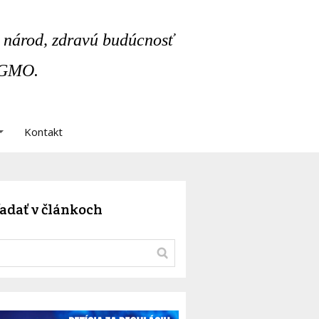
 národ, zdravú budúcnosť
 GMO.
Kontakt
adať v článkoch