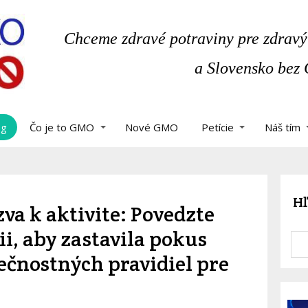
Chceme zdravé potraviny pre zdravý
a Slovensko bez
og
Čo je to GMO
Nové GMO
Petície
Náš tím
Hľ
a k aktivite: Povedzte
i, aby zastavila pokus
ečnostných pravidiel pre