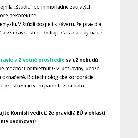
rejnila „štúdiu“ po mimoriadne zaujatých
ktoré nekorektne
myslu. V štúdii dospeli k záveru, že pravidlá
 a v súčasnosti podnikajú ďalšie kroky na ich
dravie a životné prostredie
sa už nebudú
ude možnosť odmietnuť GM potraviny, kedže
 označené. Biotechnologické korporácie
sk prostredníctvom patentov na tieto
dajte Komisii vedieť, že pravidlá EÚ v oblasti
 nie uvoľňovať!