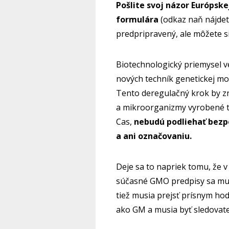
Pošlite svoj názor Európsk
formulára
(odkaz naň nájdete
predpripravený, ale môžete si
Biotechnologický priemysel 
nových techník genetickej mo
Tento deregulačný krok by zna
a mikroorganizmy vyrobené t
Cas,
nebudú podliehať bez
a ani označovaniu.
Deje sa to napriek tomu, že v
súčasné GMO predpisy sa mus
tiež musia prejsť prísnym h
ako GM a musia byť sledovate