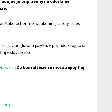
h údajov je pripravený na odoslanie
aze
:
/en/take-action-no-weakening-safety-rules-
ári je v anglickom jazyku, v prípade záujmu si
ť aj v slovenčine.
ebook-u
. Do konzultácie sa môžu zapojiť aj
pe.org