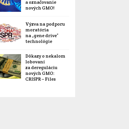
a označovanie
nových GMO!
Výzva na podporu
moratória
na „gene drive”
technológie
Dôkazy o nekalom
lobovaní
za dereguláciu
nových GMO:
CRISPR – Files