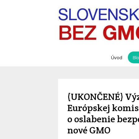
Úvod
Bl
(UKONČENÉ) Výzv
Európskej komisi
o oslabenie bezp
nové GMO