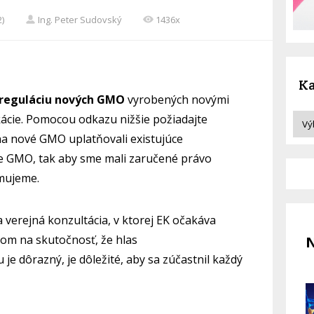
2)
Ing. Peter Sudovský
1436x
Ka
reguláciu nových GMO
vyrobených novými
kácie. Pomocou odkazu nižšie požiadajte
na nové GMO uplatňovali existujúce
e GMO, tak aby sme mali zaručené právo
mujeme.
 verejná konzultácia, v ktorej EK očakáva
dom na skutočnosť, že hlas
N
je dôrazný, je dôležité, aby sa zúčastnil každý