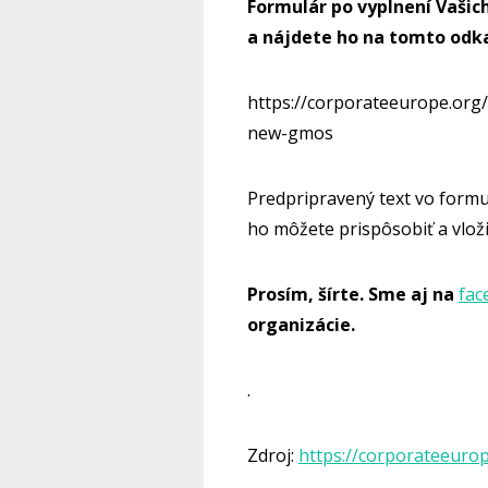
Formulár po vyplnení Vašic
a nájdete ho na t
omto odk
https://corporateeurope.org
new-gmos
Predpripravený text vo formul
ho môžete prispôsobiť a vloži
Prosím, šírte. Sme aj na
fac
organizácie.
.
Zdroj:
https://corporateeuro