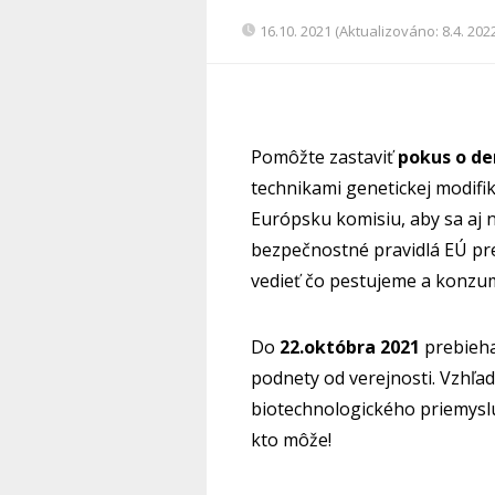
16.10. 2021 (Aktualizováno: 8.4. 202
Pomôžte zastaviť
pokus
o
de
technikami genetickej modifi
Európsku komisiu, aby sa aj 
bezpečnostné pravidlá EÚ pr
vedieť čo pestujeme a konzu
Do
22.októbra 2021
prebieha
podnety od verejnosti. Vzhľa
biotechnologického priemyslu 
kto môže!