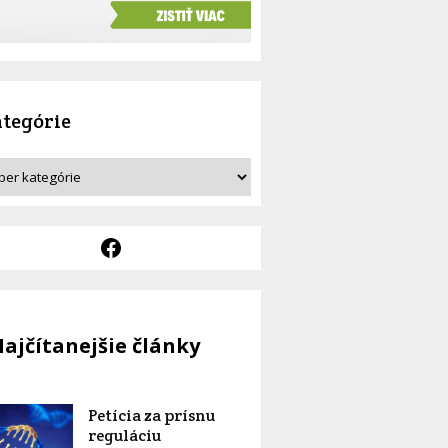
tegórie
ajčítanejšie články
Petícia za prísnu
reguláciu