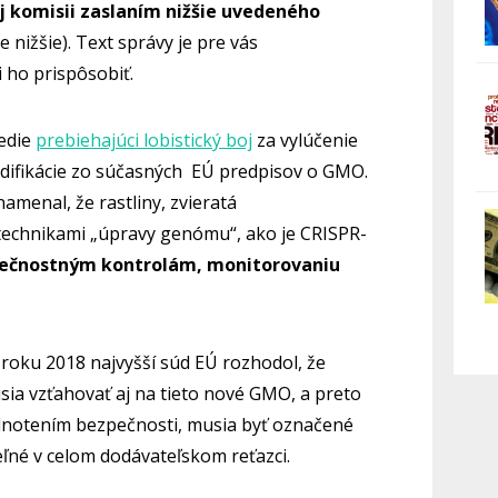
ej
komisii
zaslaním
nižšie uvedeného
 nižšie). Text správy je pre vás
 ho prispôsobiť.
vedie
prebiehajúci lobistický boj
za vylúčenie
difikácie zo súčasných EÚ predpisov o GMO.
menal, že rastliny, zvieratá
echnikami „úpravy genómu“, ako je CRISPR-
pečnostným kontrolám, monitorovaniu
 roku 2018 najvyšší súd EÚ rozhodol, že
ia vzťahovať aj na tieto nové GMO, a preto
odnotením bezpečnosti, musia byť označené
ľné v celom dodávateľskom reťazci.