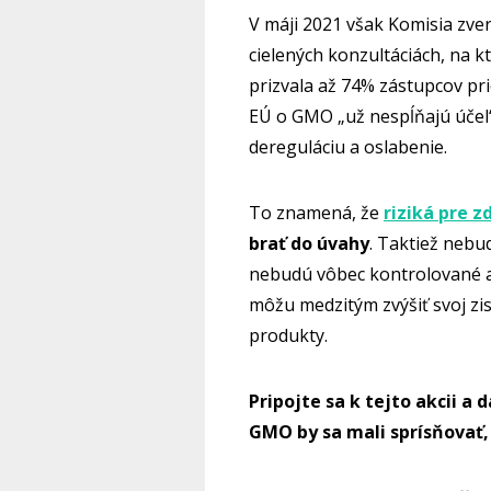
V máji 2021 však Komisia zve
cielených konzultáciách, na 
prizvala až 74% zástupcov prie
EÚ o GMO „už nespĺňajú účel“
dereguláciu a oslabenie.
To znamená, že
riziká pre z
brať do úvahy
. Taktiež neb
nebudú vôbec kontrolované a
môžu medzitým zvýšiť svoj zi
produkty.
Pripojte sa k tejto akcii a 
GMO by sa mali sprísňovať,