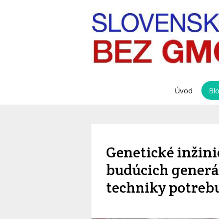
Úvod
Bl
Genetické inžini
budúcich generác
techniky potrebu