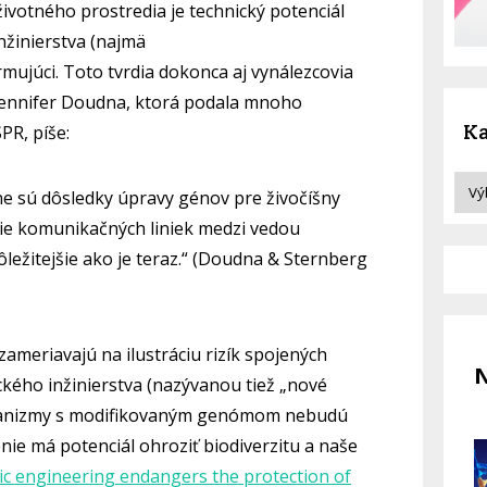
životného prostredia je technický potenciál
nžinierstva (najmä
mujúci. Toto tvrdia dokonca aj vynálezcovia
 Jennifer Doudna, ktorá podala mnoho
Ka
PR, píše:
ne sú dôsledky úpravy génov pre živočíšny
ie komunikačných liniek medzi vedou
ležitejšie ako je teraz.“ (Doudna & Sternberg
zameriavajú na ilustráciu rizík spojených
N
kého inžinierstva (nazývanou tiež „nové
ganizmy s modifikovaným genómom nebudú
nie má potenciál ohroziť biodiverzitu a naše
ic engineering endangers the protection of