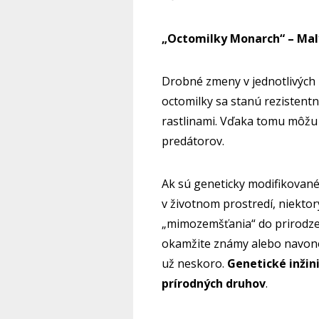
„Octomilky Monarch“ – Ma
Drobné zmeny v jednotlivých
octomilky sa stanú rezistent
rastlinami. Vďaka tomu môžu a
predátorov.
Ak sú geneticky modifikovan
v životnom prostredí, niektor
„mimozemšťania“ do prirodze
okamžite známy alebo navono
už neskoro.
Genetické inžin
prírodných druhov
.