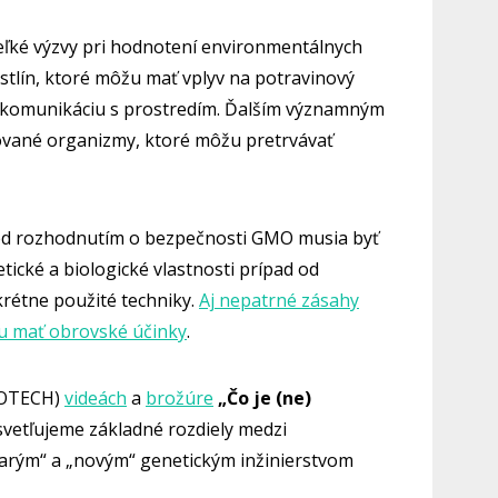
eľké výzvy pri hodnotení environmentálnych
rastlín, ktoré môžu mať vplyv na potravinový
a komunikáciu s prostredím. Ďalším významným
kované organizmy, ktoré môžu pretrvávať
red rozhodnutím o bezpečnosti GMO musia byť
ické a biologické vlastnosti prípad od
rétne použité techniky.
Aj nepatrné zásahy
u mať obrovské účinky
.
IOTECH)
videách
a
brožúre
„Čo je (ne)
vetľujeme základné rozdiely medzi
arým“ a „novým“ genetickým inžinierstvom