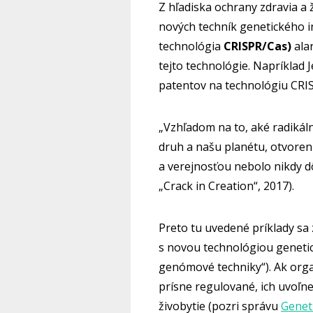
Z hľadiska ochrany zdravia a 
nových techník genetického i
technológia
CRISPR/Cas)
alar
tejto technológie. Napríklad
patentov na technológiu CRIS
„Vzhľadom na to, aké radikál
druh a našu planétu, otvoren
a verejnosťou nebolo nikdy dô
„Crack in Creation“, 2017).
Preto tu uvedené príklady sa 
s novou technológiou genetic
genómové techniky“). Ak or
prísne regulované, ich uvoľne
živobytie (pozri správu
Genet