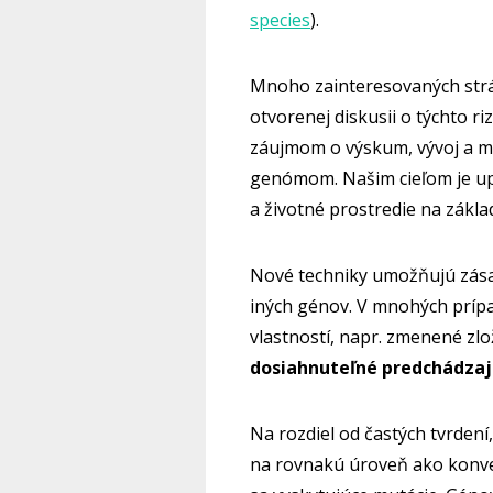
species
).
Mnoho zainteresovaných strá
otvorenej diskusii o týchto ri
záujmom o výskum, vývoj a m
genómom. Našim cieľom je upo
a životné prostredie na zákl
Nové techniky umožňujú zása
iných génov. V mnohých príp
vlastností, napr. zmenené zlo
dosiahnuteľné predchádza
Na rozdiel od častých tvrden
na rovnakú úroveň ako konve