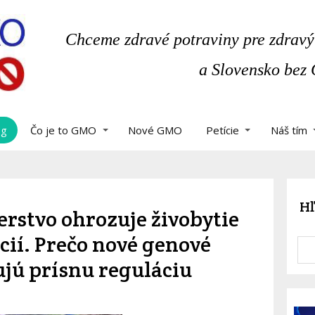
Chceme zdravé potraviny pre zdravý
a Slovensko bez
og
Čo je to GMO
Nové GMO
Petície
Náš tím
Hľ
erstvo ohrozuje živobytie
ií. Prečo nové genové
jú prísnu reguláciu