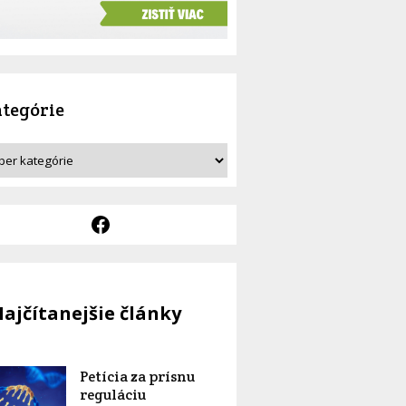
tegórie
ajčítanejšie články
Petícia za prísnu
reguláciu