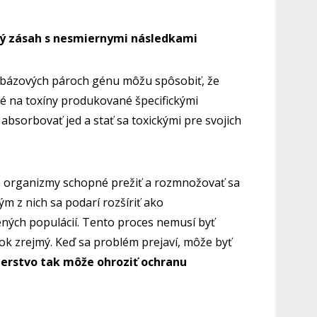
lý zásah s nesmiernymi následkami
 bázových pároch génu môžu spôsobiť, že
né na toxíny produkované špecifickými
bsorbovať jed a stať sa toxickými pre svojich
é organizmy schopné prežiť a rozmnožovať sa
ým z nich sa podarí rozšíriť ako
ných populácií. Tento proces nemusí byť
k zrejmý. Keď sa problém prejaví, môže byť
ierstvo tak môže ohroziť ochranu