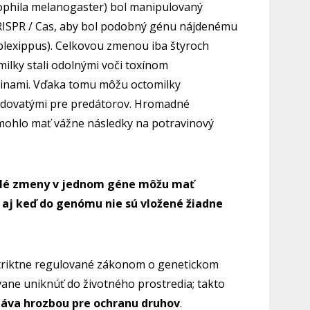
sophila melanogaster) bol manipulovaný
ISPR / Cas, aby bol podobný génu nájdenému
lexippus). Celkovou zmenou iba štyroch
ilky stali odolnými voči toxínom
linami. Vďaka tomu môžu octomilky
jedovatými pre predátorov. Hromadné
mohlo mať vážne následky na potravinový
lé zmeny v jednom géne môžu mať
 aj keď do genómu nie sú vložené žiadne
triktne regulované zákonom o genetickom
ane uniknúť do životného prostredia; takto
stáva hrozbou pre ochranu druhov
.