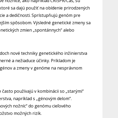
vé nožnice, ako napríklad CRISPR/Cas, sú
toré sa dajú použiť na obídenie prirodzených
ie a dedičnosti. Sprístupňujú genóm pre
ejším spôsobom. Výsledné genetické zmeny sa
enetických zmien „spontánnych“ alebo
och nové techniky genetického inžinierstva
merné a nežiaduce účinky. Príkladom je
h génov a zmeny v genóme na nesprávnom
 často používajú v kombinácii so „starými“
rstva, napríklad s „génovým delom“.
énových nožníc“ do genómu cieľového
žstvo možných rizík.