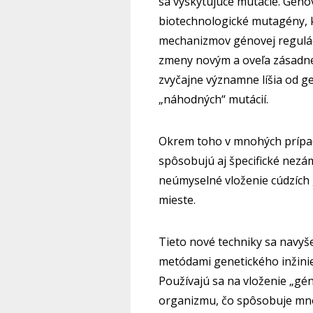
sa vyskytujúce mutácie. Géno
biotechnologické mutagény, k
mechanizmov génovej regulác
zmeny novým a oveľa zásadn
zvyčajne významne líšia od g
„náhodných“ mutácií.
Okrem toho v mnohých prípad
spôsobujú aj špecifické nezá
neúmyselné vloženie cúdzíc
mieste.
Tieto nové techniky sa navyše
metódami genetického inžinie
Používajú sa na vloženie „g
organizmu, čo spôsobuje mno