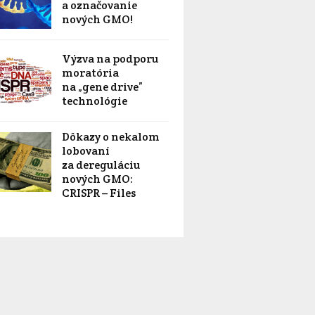
a označovanie
nových GMO!
Výzva na podporu
moratória
na „gene drive”
technológie
Dôkazy o nekalom
lobovaní
za dereguláciu
nových GMO:
CRISPR – Files