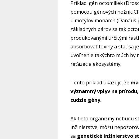
Príklad: gén octomiliek (Dro
pomocou génových nožníc CR
u motýľov monarch (Danaus p
základných párov sa tak octom
produkovanými určitými rast
absorbovať toxíny a stať sa 
uvoľnenie takýchto múch by 
reťazec a ekosystémy.
Tento príklad ukazuje, že
ma
významný vplyv na prírodu,
cudzie gény.
Ak tieto organizmy nebudú s
inžinierstve, môžu nepozorov
sa
genetické inžinierstvo 