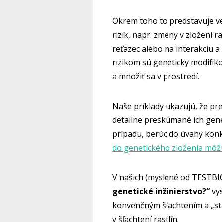
Okrem toho to predstavuje v
rizík, napr. zmeny v zložení 
reťazec alebo na interakciu 
rizikom sú geneticky modifi
a množiť sa v prostredí.
Naše príklady ukazujú, že p
detailne preskúmané ich genet
prípadu, berúc do úvahy konk
do genetického zloženia môž
V našich (myslené od TESTB
genetické inžinierstvo?“
vys
konvenčným šľachtením a „st
v šľachtení rastlín.