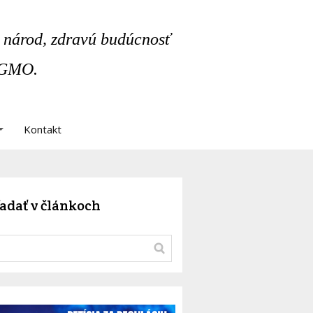
 národ, zdravú budúcnosť
 GMO.
Kontakt
adať v článkoch