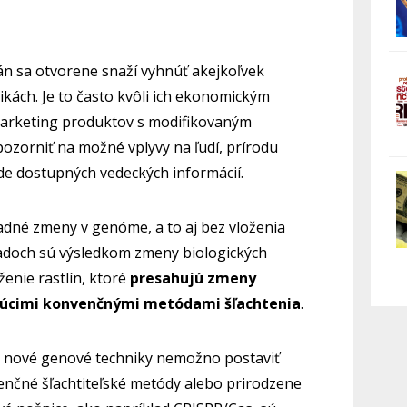
n sa otvorene snaží vyhnúť akejkoľvek
zikách. Je to často kvôli ich ekonomickým
arketing produktov s modifikovaným
zorniť na možné vplyvy na ľudí, prírodu
ade dostupných vedeckých informácií.
dné zmeny v genóme, a to aj bez vloženia
adoch sú výsledkom zmeny biologických
ženie rastlín, ktoré
presahujú zmeny
júcimi konvenčnými metódami šľachtenia
.
í, nové genové techniky nemožno postaviť
nčné šľachtiteľské metódy alebo prirodzene