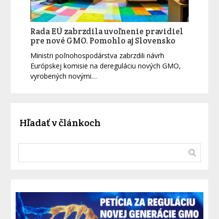
Rada EÚ zabrzdila uvoľnenie pravidiel
pre nové GMO. Pomohlo aj Slovensko
Ministri poľnohospodárstva zabrzdili návrh
Európskej komisie na dereguláciu nových GMO,
vyrobených novými…
Hľadať v článkoch