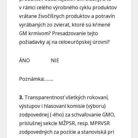
v rámci celého výrobného cyklu produktov
vrátane živočíšnych produktov a potravín
vyrábaných zo zvierat, ktoré sú kŕmené
GM krmivom? Presadzovanie tejto
požiadavky aj na celoeurópskej úrovni?
ÁNO NIE
Poznámka:……..
3.
Transparentnosť všetkých rokovaní,
výstupov i hlasovaní komisie (výboru)
zodpovednej (-ého) za schvaľovanie GMO,
príslušnej sekcie MŽPSR, resp. MPRVSR
zodpovedných za pozície a stanoviská pri