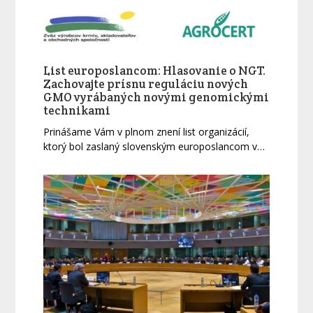
List europoslancom: Hlasovanie o NGT.
Zachovajte prísnu reguláciu nových
GMO vyrábaných novými genomickými
technikami
Prinášame Vám v plnom znení list organizácií,
ktorý bol zaslaný slovenským europoslancom v…