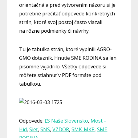
orientačná a pred vytvorením názoru si je
potrebné prečítať odpovede konkrétnych
strán, ktoré svoj postoj často viazali
na rôzne podmienky či návrhy.
Tu je tabuľka strán, ktoré vyplnili AGRO-
GMO dotazník. Hnutie SME RODINA sa len
písomne vyjadrilo. Všetky odpovede si
môžete stiahnuť v PDF formáte pod
tabuľkou.
Odpovede:
ĽS Naše Slovensko
,
Most –
Híd
,
Sieť
,
SNS
,
VZDOR
,
SMK-MKP
,
SME