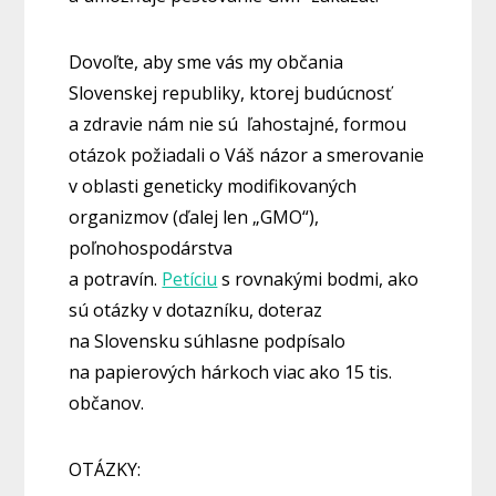
Dovoľte, aby sme vás my občania
Slovenskej republiky, ktorej budúcnosť
a zdravie nám nie sú ľahostajné, formou
otázok požiadali o Váš názor a smerovanie
v oblasti geneticky modifikovaných
organizmov (ďalej len „GMO“),
poľnohospodárstva
a potravín.
Petíciu
s rovnakými bodmi, ako
sú otázky v dotazníku, doteraz
na Slovensku súhlasne podpísalo
na papierových hárkoch viac ako 15 tis.
občanov.
OTÁZKY: