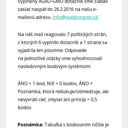
Vyplnený AGRO-GMO dotazník sme žiadali
zaslať naspäť do 26.2.2016 na našu e-
mailovú adresu
info@vsetkoogmo.sk
.
Na náš mail reagovalo 7 politických strán,
z ktorých 6 vyplnilo dotazník a 1 strana sa
vyjadrila len písomne. Odpovede
na jednotlivé otázky sme vyhodnocovali
nasledovným bodovým systémom:
ÁNO = 1 bod, NIE = 0 bodov, ÁNO +
Poznámka, ktorá redukuje/obmedzuje, ale
nevyvráti cieľ, zmysel ani princíp = 0,5
bodov.
Poznámka:
Tabuľka s bodovaním nižšie je