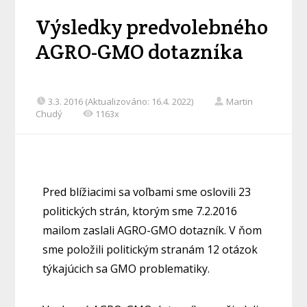
Výsledky predvolebného
AGRO-GMO dotazníka
3.3. 2016 (Aktualizováno: 16.4. 2022)
Martin
Chudý
1163x
Pred blížiacimi sa voľbami sme oslovili 23
politických strán, ktorým sme 7.2.2016
mailom zaslali AGRO-GMO dotazník. V ňom
sme položili politickým stranám 12 otázok
týkajúcich sa GMO problematiky.