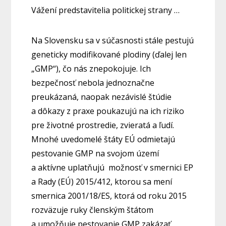
Vážení predstavitelia politickej strany …
Na Slovensku sa v súčasnosti stále pestujú
geneticky modifikované plodiny (ďalej len
„GMP“), čo nás znepokojuje. Ich
bezpečnosť nebola jednoznačne
preukázaná, naopak nezávislé štúdie
a dôkazy z praxe poukazujú na ich riziko
pre životné prostredie, zvieratá a ľudí.
Mnohé uvedomelé štáty EÚ odmietajú
pestovanie GMP na svojom území
a aktívne uplatňujú možnosť v smernici EP
a Rady (EÚ) 2015/412, ktorou sa mení
smernica 2001/18/ES, ktorá od roku 2015
rozväzuje ruky členským štátom
a umožňuje pestovanie GMP zakázať.