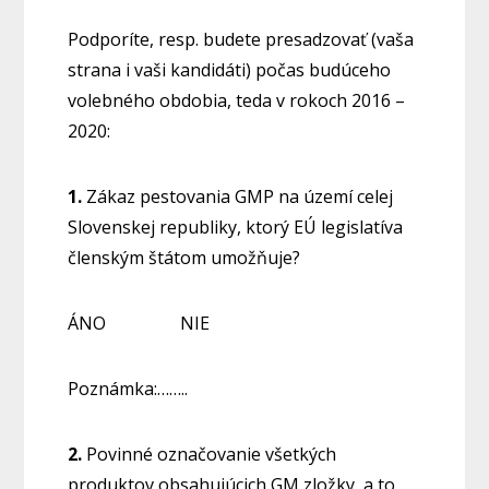
Podporíte, resp. budete presadzovať (vaša
strana i vaši kandidáti) počas budúceho
volebného obdobia, teda v rokoch 2016 –
2020:
1.
Zákaz pestovania GMP na území celej
Slovenskej republiky, ktorý EÚ legislatíva
členským štátom umožňuje?
ÁNO NIE
Poznámka:……..
2.
Povinné označovanie všetkých
produktov obsahujúcich GM zložky, a to