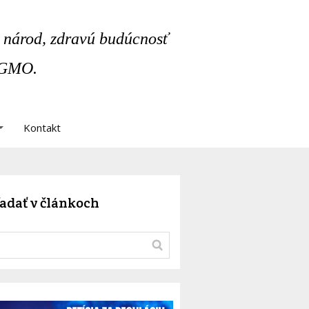
 národ, zdravú budúcnosť
 GMO.
Kontakt
adať v článkoch