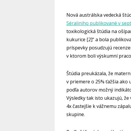
Nová austrálska vedecká štúd
Séraliniho publikované v sep
toxikologická štúdia na oší
kukurice [2]“ a bola publikov
príspevky posudzujú recenzen
v ktorom boli výskumní praco
Štúdia preukázala, že materni
v priemere o 25% ťažšia ako u
podľa autorov možný indikáto
Výsledky tak isto ukazujú, 
4x častejšie k vážnemu zápal
skupine.