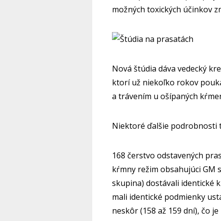
možných toxických účinkov z
Nová štúdia dáva vedecký kre
ktorí už niekoľko rokov pouk
a trávením u ošípaných kŕme
Niektoré ďalšie podrobnosti t
168 čerstvo odstavených pras
kŕmny režim obsahujúci GM só
skupina) dostávali identické 
mali identické podmienky usta
neskôr (158 až 159 dní), čo je