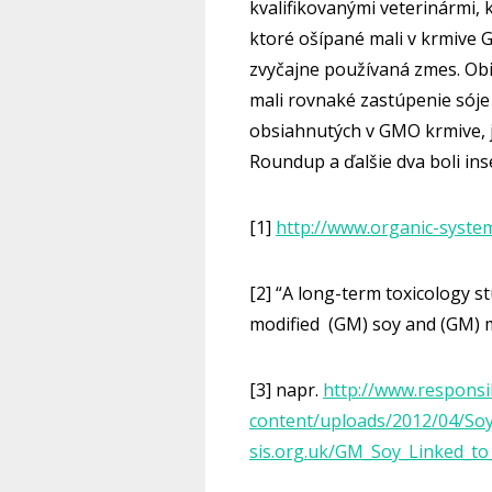
kvalifikovanými veterinármi, 
ktoré ošípané mali v krmive
zvyčajne používaná zmes. Obi
mali rovnaké zastúpenie sóje
obsiahnutých v GMO krmive, j
Roundup a ďalšie dva boli inse
[1]
http://www.organic-system
[2] “A long-term toxicology s
modified (GM) soy and (GM) m
[3] napr.
http://www.responsi
content/uploads/2012/04/So
sis.org.uk/GM_Soy_Linked_to