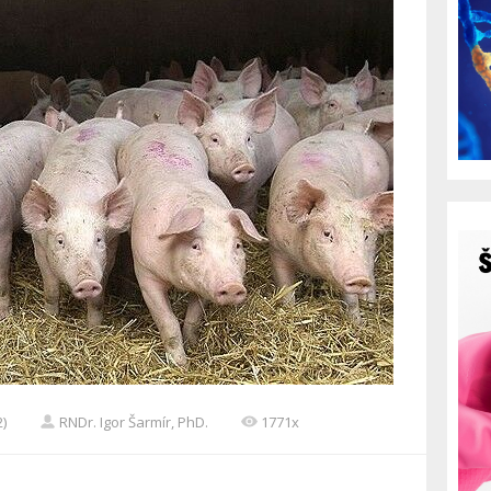
2)
RNDr. Igor Šarmír, PhD.
1771x