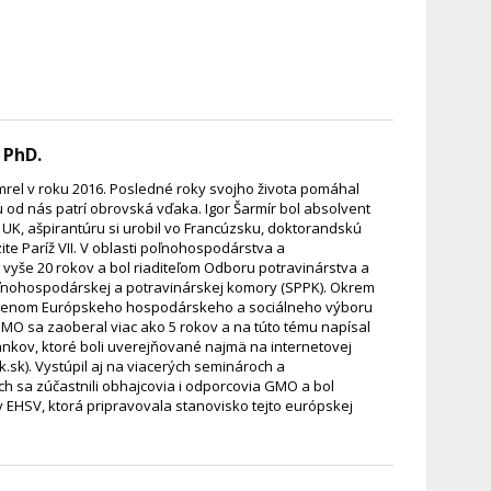
 PhD.
omrel v roku 2016. Posledné roky svojho života pomáhal
mu od nás patrí obrovská vďaka. Igor Šarmír bol absolvent
 UK, ašpirantúru si urobil vo Francúzsku, doktorandskú
ite Paríž VII. V oblasti poľnohospodárstva a
 vyše 20 rokov a bol riaditeľom Odboru potravinárstva a
nohospodárskej a potravinárskej komory (SPPK). Okrem
 členom Európskeho hospodárskeho a sociálneho výboru
MO sa zaoberal viac ako 5 rokov a na túto tému napísal
nkov, ktoré boli uverejňované najmä na internetovej
sk). Vystúpil aj na viacerých seminároch a
ch sa zúčastnili obhajcovia i odporcovia GMO a bol
y EHSV, ktorá pripravovala stanovisko tejto európskej