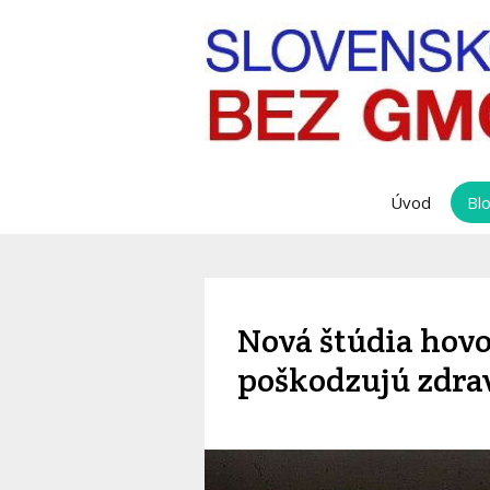
Úvod
Bl
Nová štúdia hov
poškodzujú zdrav