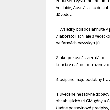
Podľa šéfa výskumného tímu, 
Adelaide, Austrália, sú dosi
dôvodov:
1. výsledky boli dosiahnuté 
v laboratóriách, ale s vedec
na farmách nevyskytujú;
2. ako pokusné zvieratá boli
končia v našom potravinovom 
3. ošípané majú podobný trávi
4. uvedené negatívne dopady 
obsahujúcich tri GM gény a G
žiadne potravinové predpisy,