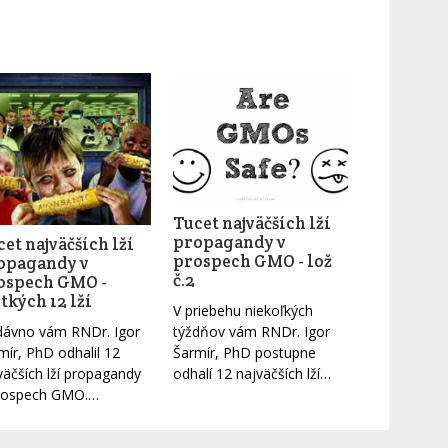
Tucet najväčších lží
propagandy v
et najväčších lží
prospech GMO - lož
opagandy v
č.2
ospech GMO -
tkých 12 lží
V priebehu niekoľkých
ávno vám RNDr. Igor
týždňov vám RNDr. Igor
mír, PhD odhalil 12
Šarmír, PhD postupne
väčších lží propagandy
odhalí 12 najväčších lží…
rospech GMO.…