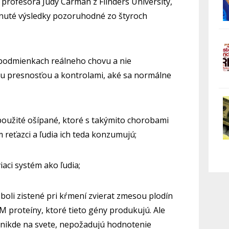
profesora Judy Carman z Flinders University,
ahnuté výsledky pozoruhodné zo štyroch
v podmienkach reálneho chovu a nie
kou presnosťou a kontrolami, aké sa normálne
 použité ošípané, ktoré s takýmito chorobami
reťazci a ľudia ich teda konzumujú;
aci systém ako ľudia;
boli zistené pri kŕmení zvierat zmesou plodín
M proteíny, ktoré tieto gény produkujú. Ale
 nikde na svete, nepožadujú hodnotenie