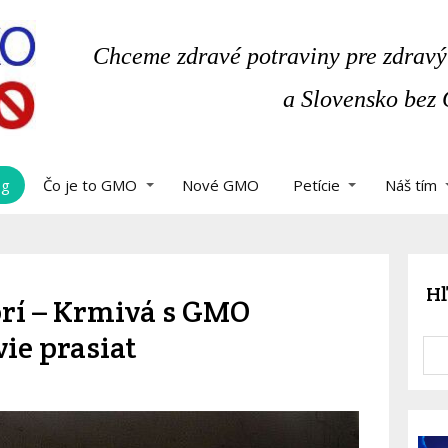
Chceme zdravé potraviny pre zdravý
a Slovensko bez
og
Čo je to GMO
Nové GMO
Petície
Náš tím
Hľ
orí – Krmivá s GMO
ie prasiat