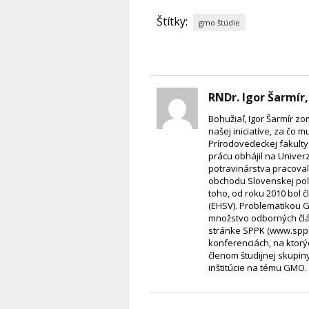
Štítky:
gmo štúdie
RNDr. Igor Šarmír,
Bohužiaľ, Igor Šarmír z
našej iniciatíve, za čo 
Prírodovedeckej fakulty
prácu obhájil na Univerz
potravinárstva pracoval
obchodu Slovenskej poľ
toho, od roku 2010 bol
(EHSV). Problematikou G
množstvo odborných člá
stránke SPPK (www.sppk.
konferenciách, na ktorý
členom študijnej skupin
inštitúcie na tému GMO.