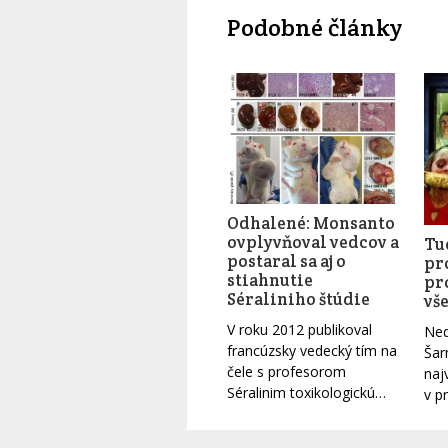
Podobné články
Odhalené: Monsanto
ovplyvňoval vedcov a
Tuc
postaral sa aj o
pr
stiahnutie
pr
Séraliniho štúdie
vše
V roku 2012 publikoval
Ned
francúzsky vedecký tím na
Šar
čele s profesorom
naj
Séralinim toxikologickú…
v p