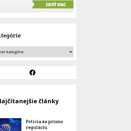
tegórie
ajčítanejšie články
Petícia za prísnu
reguláciu