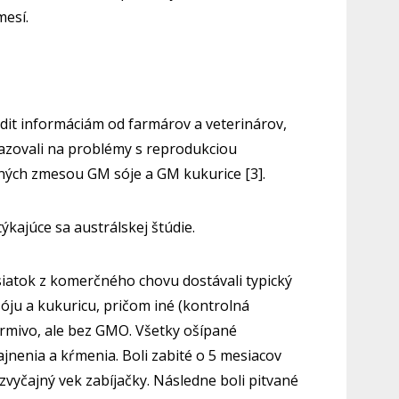
mesí.
dit informáciám od farmárov a veterinárov,
azovali na problémy s reprodukciou
ných zmesou GM sóje a GM kukurice [3].
ýkajúce sa austrálskej štúdie.
iatok z komerčného chovu dostávali typický
ju a kukuricu, pričom iné (kontrolná
krmivo, ale bez GMO. Všetky ošípané
jnenia a kŕmenia. Boli zabité o 5 mesiacov
 zvyčajný vek zabíjačky. Následne boli pitvané