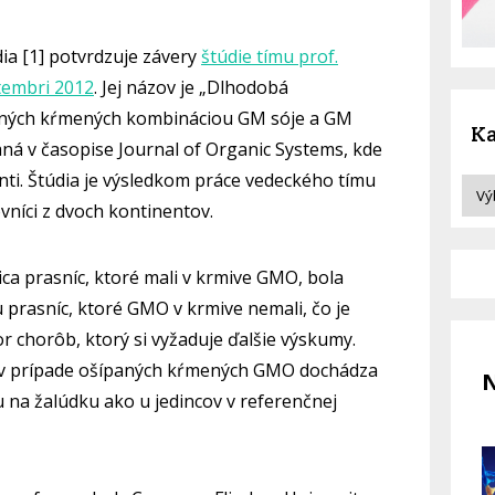
ia [1] potvrdzuje závery
štúdie tímu prof.
tembri 2012
. Jej názov je „Dlhodobá
paných kŕmených kombináciou GM sóje a GM
Ka
aná v časopise Journal of Organic Systems, kde
ti. Štúdia je výsledkom práce vedeckého tímu
vníci z dvoch kontinentov.
ca prasníc, ktoré mali v krmive GMO, bola
 prasníc, ktoré GMO v krmive nemali, čo je
r chorôb, ktorý si vyžaduje ďalšie výskumy.
že v prípade ošípaných kŕmených GMO dochádza
N
u na žalúdku ako u jedincov v referenčnej