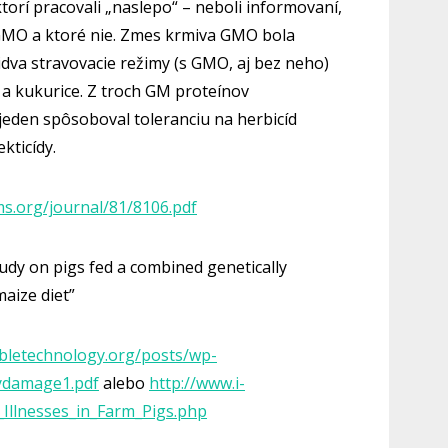
ktorí pracovali „naslepo“ – neboli informovaní,
 GMO a ktoré nie. Zmes krmiva GMO bola
dva stravovacie režimy (s GMO, aj bez neho)
 a kukurice. Z troch GM proteínov
eden spôsoboval toleranciu na herbicíd
kticídy.
s.org/journal/81/8106.pdf
tudy on pigs fed a combined genetically
aize diet”
bletechnology.org/posts/wp-
ydamage1.pdf
alebo
http://www.i-
_Illnesses_in_Farm_Pigs.php