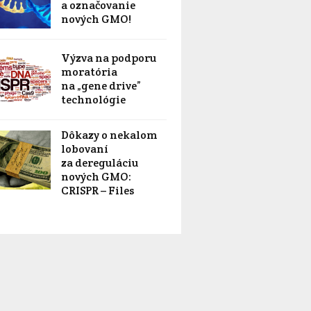
a označovanie
nových GMO!
Výzva na podporu
moratória
na „gene drive”
technológie
Dôkazy o nekalom
lobovaní
za dereguláciu
nových GMO:
CRISPR – Files